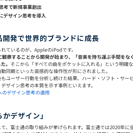
思考で新規事業創出
にデザイン思考を導入
製品開発で世界的ブランドに成長
られているのが、
Apple
の
iPod
です。
に観察することから開発が始まり、「音楽を持ち運ぶ手間をな
した。
そこから「すべての曲をポケットに入れる」という明確
自動同期といった直感的な操作性が形にされました。
後もユーザー行動を分析し続けた結果、ハード・ソフト・サー
、デザイン思考の本質を示す事例といえます。
発へのデザイン思考の適用
らかデザイン」
して、富士通の取り組みが挙げられます。富士通では
2020
年に