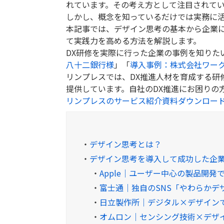
れています。その考え方として注目されて
しかし、概念を知っているだけでは実務に
本記事では、デザイン思考の基本から企業
て実践力を高める方法を解説します。
DX研修を実際に行った企業の事例を知りた
八十二銀行様
」「
導入事例：株式会社ワー
リンプレスでは、DX推進人材を育成する研
提供しています。自社のDX推進にお困りの
リンプレスのサービス紹介資料ダウンロー
・
デザイン思考とは？
・
デザイン思考を導入して成功した企
・
Apple｜ユーザー中心の製品開
・
富士通｜独自のSNS「やわらかデ
・
日立製作所｜デジタル×デザイン
・
オムロン｜センシング技術×デザ