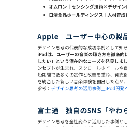
オムロン｜センシング技術
×
デザイン
日清食品ホールディングス｜人材育成
Apple｜ユーザー中心の
デザイン思考の代表的な成功事例として知
iPod
は、ユーザーの音楽の聴き方を徹底的
したい」という潜在的なニーズを発見しま
ンセプトが生まれ、スクロールホイールや
短期間で数多くの試作と改善を重ね、発売
を統合した新しい音楽体験を創出した点が
参考：
デザイン思考の活用事例＿iPod開
富士通｜独自のSNS「やわ
デザイン思考を全社変革に活用した事例と