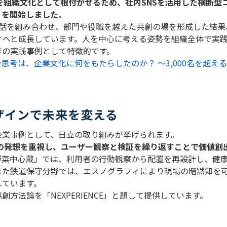
を組織文化として根付かせるため、社内
SNS
を活用した横断型
」を開始しました。
話を組み合わせ、部門や役職を越えた共創の場を形成した結果
ィへと成長しています。人を中心に考える姿勢を組織全体で実
考の実践事例として特徴的です。
思考は、企業文化に何をもたらしたのか？ ～3,000名を超え
ザインで未来を変える
企業事例として、日立の取り組みが挙げられます。
の発想を重視し、ユーザー観察と検証を繰り返すことで価値創
野菜中心蔵」では、利用者の行動観察から配置を再設計し、健
また鉄道保守分野では、エスノグラフィにより現場の暗黙知を
しています。
協創方法論を「
NEXPERIENCE
」と題して提供しています。