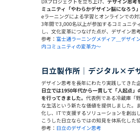
DX
プロジェクトを立ち上げ、
デザイン思考
ミュニティ「やわらかデザイン脳になろう
e
ラーニングによる学習とオンラインでの対
3
年間で
3,000
名以上が参加するコミュニテ
し、文化変革につなげた点が、デザイン思
参考：
富士通ラーニングメディア＿デザイン
内コミュニティの変革力～
日立製作所｜デジタル×デ
デザイン思考を長年にわたり実践してきた
日立では
1950
年代から一貫して「人起点」
を行ってきました。
代表例である冷蔵庫「
な生活という新たな価値を提供しました。
化し、
IT
で支援するソリューションを創出
こうした日立ならではの知見を体系化した
参考：
日立のデザイン思考