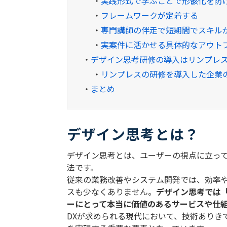
・
実践形式で学ぶことで形骸化を防
・
フレームワークが定着する
・
専門講師の伴走で短期間でスキル
・
実案件に活かせる具体的なアウト
・
デザイン思考研修の導入はリンプレ
・
リンプレスの研修を導入した企業
・
まとめ
デザイン思考とは？
デザイン思考とは、ユーザーの視点に立っ
法です。
従来の業務改善やシステム開発では、効率
スも少なくありません。
デザイン思考では
ーにとって本当に価値のあるサービスや仕
DX
が求められる現代において、技術ありき