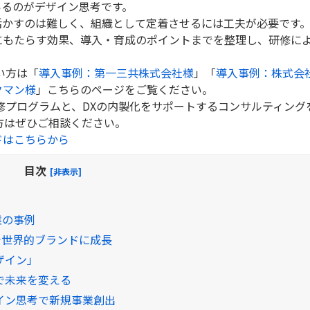
いるのがデザイン思考です。
活かすのは難しく、組織として定着させるには工夫が必要です
にもたらす効果、導入・育成のポイントまでを整理し、研修に
い方は「
導入事例：第一三共株式会社様
」「
導入事例：株式会
クマン様
」こちらのページをご覧ください。
修プログラムと、DXの内製化をサポートするコンサルティング
方はぜひご相談ください。
ドはこちらから
目次
[非表示]
業の事例
発で世界的ブランドに成長
ザイン」
で未来を変える
イン思考で新規事業創出