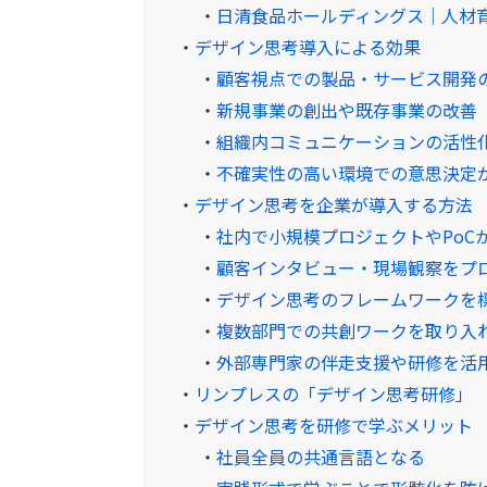
・
日清食品ホールディングス｜人材
・
デザイン思考導入による効果
・
顧客視点での製品・サービス開発
・
新規事業の創出や既存事業の改善
・
組織内コミュニケーションの活性
・
不確実性の高い環境での意思決定
・
デザイン思考を企業が導入する方法
・
社内で小規模プロジェクトやPoC
・
顧客インタビュー・現場観察をプ
・
デザイン思考のフレームワークを
・
複数部門での共創ワークを取り入
・
外部専門家の伴走支援や研修を活
・
リンプレスの「デザイン思考研修」
・
デザイン思考を研修で学ぶメリット
・
社員全員の共通言語となる