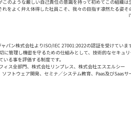
がこのような厳しい自己責任の意識を持って初めてこの組織は
それをよく弁え体得した社員こそ、我々の目指す凛然たる姿そ
『
パン株式会社よりISO/IEC 27001:2022の認証を受けていま
適切に管理し機密を守るための仕組みとして、技術的なセキュ
ている事を評価する制度です。
オフィス全部門、株式会社リンプレス、株式会社エスエルシー
ソフトウェア開発、セミナ／システム教育、Paas及びSaasサ