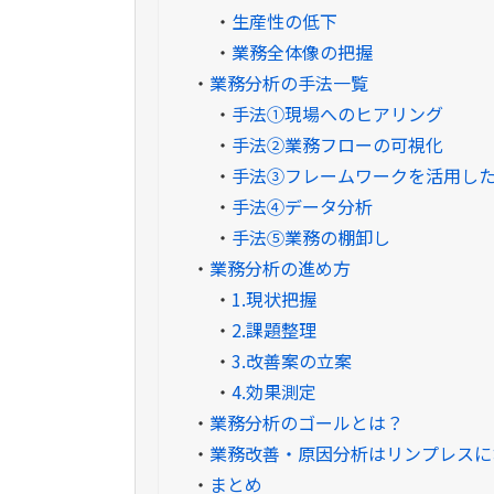
・
生産性の低下
・
業務全体像の把握
・
業務分析の手法一覧
・
手法①現場へのヒアリング
・
手法②業務フローの可視化
・
手法③フレームワークを活用し
・
手法④データ分析
・
手法⑤業務の棚卸し
・
業務分析の進め方
・
1.現状把握
・
2.課題整理
・
3.改善案の立案
・
4.効果測定
・
業務分析のゴールとは？
・
業務改善・原因分析はリンプレスに
・
まとめ