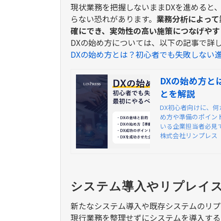
現状業務を把握しないまま
DX
を進めると
らない恐れがあります。
業務分析によって
確にでき、実効性の高い施策につなげやす
DX
の始め方については、以下の記事で詳
DXの始め方とは？初心者でも失敗しない
DXの始め方と
とを解説
DX初心者向けに、
め方や準備のポイン
いる企業担当者必見
株式会社リンプレス
システム導入やリプレイ
新たなシステム導入や既存システムのリプ
現行業務を整理せずにシステムを導入する