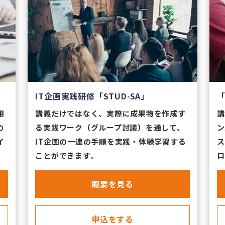
IT企画実践研修「STUD-SA」
用
講義だけではなく、実際に成果物を作成す
講
の
る実践ワーク（グループ討議）を通して、
ン
イ
IT企画の一連の手順を実践・体験学習する
ス
ことができます。
ロ
​概要を見る
申込をする