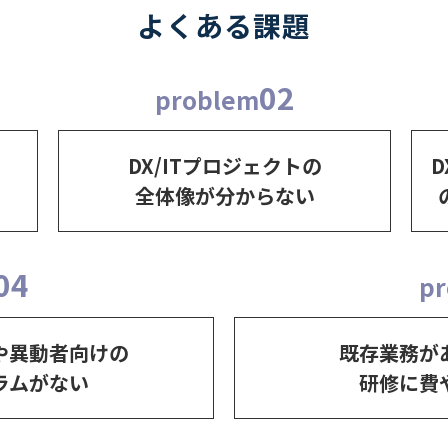
よくある課題
02
problem
DX/ITプロジェクトの
D
全体像が分からない
04
p
や異動者向けの
既存業務が
ラムがない
研修に費