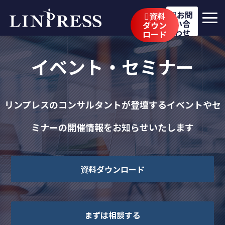
お問
資料
い合
ダウン
わせ
ロード
リンプレスの強み
イベント・セミナー
サービス
公開講座
リンプレスのコンサルタントが登壇するイベントやセ
イベント・セミナー
ミナーの開催情報をお知らせいたします
事例
ブログ
資料ダウンロード
企業情報
採用情報
まずは相談する