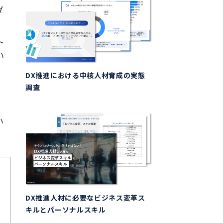
ダ
ト
い
DX推進における中核人材育成の実態
調査
い
DX推進人材に必要なビジネス変革ス
キルとパーソナルスキル