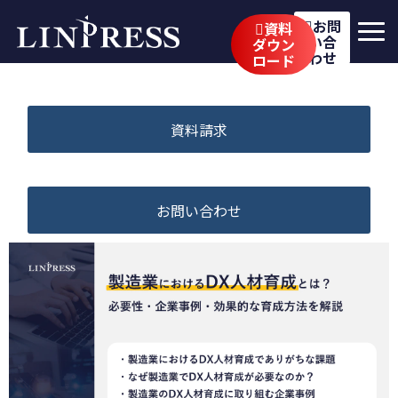
お問
資料
い合
ダウン
わせ
ロード
リンプレスの強み
サービス
資料請求
公開講座
イベント・セミナー
お問い合わせ
事例
ブログ
企業情報
採用情報