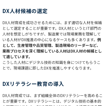
DX人材候補の選定
DX
人材育成を成功させるためには、まず適切な人材を候補
として選定することが重要です。
DX
人材というと
IT
部門の
人材を想定しがちですが、製造業では現場業務を理解して
いる人材が
DX
推進の中心になるケースも多くあります。
例
として、生産管理や品質管理、製造現場のリーダーなど、
業務プロセスを深く理解している人材は
DX
人材の候補とし
て適しています。
こうした人材にデジタル技術の知識を身につけてもらうこ
とで、現場課題に即した
DX
を推進しやすくなります。
DXリテラシー教育の導入
DX
人材育成では、まず組織全体の
DX
リテラシーを高めるこ
とが重要です。
DX
リテラシーとは、デジタル技術の基本的