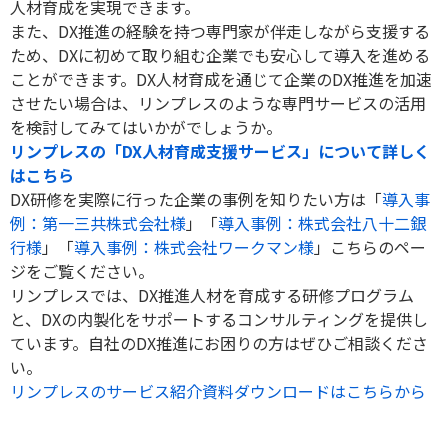
人材育成を実現できます。
また、
DX
推進の経験を持つ専門家が伴走しながら支援する
ため、
DX
に初めて取り組む企業でも安心して導入を進める
ことができます。
DX
人材育成を通じて企業の
DX
推進を加速
させたい場合は、リンプレスのような専門サービスの活用
を検討してみてはいかがでしょうか。
リンプレスの「DX人材育成支援サービス」について詳しく
はこちら
DX研修を実際に行った企業の事例を知りたい方は「
導入事
例：第一三共株式会社様
」「
導入事例：株式会社八十二銀
行様
」「
導入事例：株式会社ワークマン様
」こちらのペー
ジをご覧ください。
リンプレスでは、DX推進人材を育成する研修プログラム
と、DXの内製化をサポートするコンサルティングを提供し
ています。自社のDX推進にお困りの方はぜひご相談くださ
い。
リンプレスのサービス紹介資料ダウンロードはこちらから