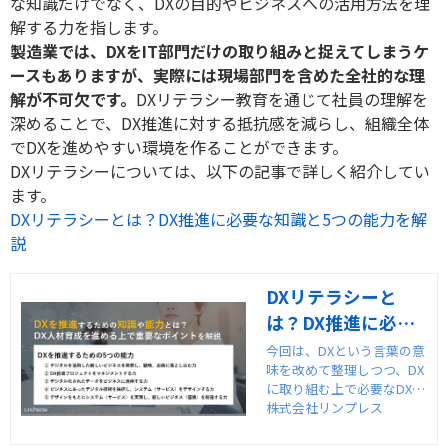
な知識だけでなく、
DX
の目的やビジネスへの活用方法を理
解する力を指します。
製造業では、
DX
を
IT
部門だけの取り組みと捉えてしまうケ
ースもありますが、実際には現場部門を含めた全社的な理
解が不可欠です。
DX
リテラシー教育を通じて社員の理解を
深めることで、
DX
推進に対する抵抗感を減らし、組織全体
で
DX
を進めやすい環境を作ることができます。
DX
リテラシーについては、以下の記事で詳しく紹介してい
ます。
DXリテラシーとは？DX推進に必要な知識と5つの能力を解
説
DXリテラシーと
は？DX推進に必要
な知識と5つの能力
今回は、DXという言葉の意
味を改めて整理しつつ、DX
を解説
に取り組む上で必要なDXリ
テラシーと、DXを強く推し
株式会社リンプレス
進めるために必要なDX推進
力についてご紹介します。