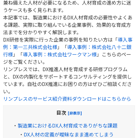
兼ね備えた人材が必要になるため、人材育成の進め方に迷
うケースも多く見られます。
本記事では、製造業における
DX
人材育成の必要性やよくあ
る課題、実際に取り組んでいる企業事例、効果的な育成方
法までを分かりやすく解説します。
DX研修を実際に行った企業の事例を知りたい方は「
導入事
例：第一三共株式会社様
」「
導入事例：株式会社八十二銀
行様
」「
導入事例：株式会社ワークマン様
」こちらのペー
ジをご覧ください。
リンプレスでは、DX推進人材を育成する研修プログラム
と、DXの内製化をサポートするコンサルティングを提供し
ています。自社のDX推進にお困りの方はぜひご相談くださ
い。
リンプレスのサービス紹介資料ダウンロードはこちらから
目次
[非表示]
・
製造業におけるDX人材育成でありがちな課題
・
DX人材の定義が曖昧なまま進めてしまう