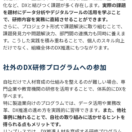
化など、
DX
と結びつく課題が多く存在します。
実際の課題
を題材にデータ分析やデジタルツールの活用を学ぶこと
で、研修内容を実務に直結させることができます。
さらに、プロジェクト形式で課題解決に取り組むことで、
課題発見力や問題解決力、部門間の連携力も同時に養えま
す。こうした実践を積み重ねることで、個人のスキル向上
だけでなく、組織全体の
DX
推進にもつながります。
社外のDX研修プログラムへの参加
自社だけで人材育成の仕組みを整えるのが難しい場合、専
門企業や教育機関の研修を活用することで、体系的に
DX
を
学べます。
特に製造業向けのプログラムでは、データ活用や業務改
革、
DX
推進の進め方を実践的に習得できます。
また、他社
事例に触れることで、自社の取り組みに活かせるヒントを
得られる点もメリットです。
リンプレスでは、
DX
推進人材を育成する研修プログラム