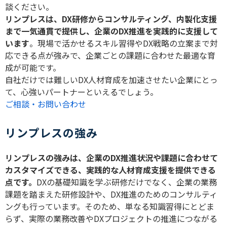
談ください。
リンプレスは、
DX
研修からコンサルティング、内製化支援
まで一気通貫で提供し、企業の
DX
推進を実践的に支援して
います
。現場で活かせるスキル習得や
DX
戦略の立案まで対
応できる点が強みで、企業ごとの課題に合わせた最適な育
成が可能です。
自社だけでは難しい
DX
人材育成を加速させたい企業にとっ
て、心強いパートナーといえるでしょう。
ご相談・お問い合わせ
リンプレスの強み
リンプレスの強みは、企業の
DX
推進状況や課題に合わせて
カスタマイズできる、実践的な人材育成支援を提供できる
点です。
DX
の基礎知識を学ぶ研修だけでなく、企業の業務
課題を踏まえた研修設計や、
DX
推進のためのコンサルティ
ングも行っています。そのため、単なる知識習得にとどま
らず、実際の業務改善や
DX
プロジェクトの推進につながる