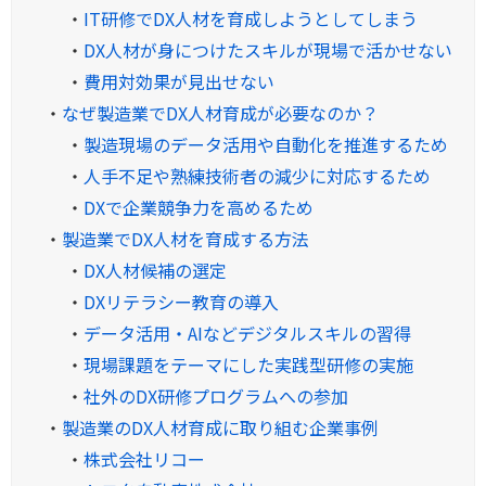
・
IT研修でDX人材を育成しようとしてしまう
・
DX人材が身につけたスキルが現場で活かせない
・
費用対効果が見出せない
・
なぜ製造業でDX人材育成が必要なのか？
・
製造現場のデータ活用や自動化を推進するため
・
人手不足や熟練技術者の減少に対応するため
・
DXで企業競争力を高めるため
・
製造業でDX人材を育成する方法
・
DX人材候補の選定
・
DXリテラシー教育の導入
・
データ活用・AIなどデジタルスキルの習得
・
現場課題をテーマにした実践型研修の実施
・
社外のDX研修プログラムへの参加
・
製造業のDX人材育成に取り組む企業事例
・
株式会社リコー