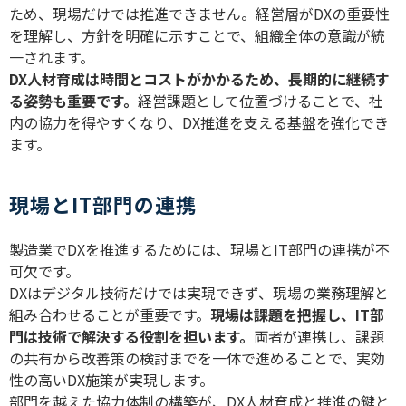
ため、現場だけでは推進できません。経営層が
DX
の重要性
を理解し、方針を明確に示すことで、組織全体の意識が統
一されます。
DX
人材育成は時間とコストがかかるため、長期的に継続す
る姿勢も重要です。
経営課題として位置づけることで、社
内の協力を得やすくなり、
DX
推進を支える基盤を強化でき
ます。
現場とIT部門の連携
製造業で
DX
を推進するためには、現場と
IT
部門の連携が不
可欠です。
DX
はデジタル技術だけでは実現できず、現場の業務理解と
組み合わせることが重要です。
現場は課題を把握し、
IT
部
門は技術で解決する役割を担います。
両者が連携し、課題
の共有から改善策の検討までを一体で進めることで、実効
性の高い
DX
施策が実現します。
部門を越えた協力体制の構築が、
DX
人材育成と推進の鍵と