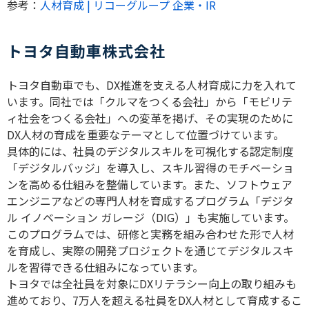
参考：
人材育成 | リコーグループ 企業・IR
トヨタ自動車株式会社
トヨタ自動車でも、
DX
推進を支える人材育成に力を入れて
います。同社では「クルマをつくる会社」から「モビリテ
ィ社会をつくる会社」への変革を掲げ、その実現のために
DX
人材の育成を重要なテーマとして位置づけています。
具体的には、社員のデジタルスキルを可視化する認定制度
「デジタルバッジ」を導入し、スキル習得のモチベーショ
ンを高める仕組みを整備しています。また、ソフトウェア
エンジニアなどの専門人材を育成するプログラム「デジタ
ル イノベーション ガレージ（
DIG
）」も実施しています。
このプログラムでは、研修と実務を組み合わせた形で人材
を育成し、実際の開発プロジェクトを通じてデジタルスキ
ルを習得できる仕組みになっています。
トヨタでは全社員を対象に
DX
リテラシー向上の取り組みも
進めており、
7
万人を超える社員を
DX
人材として育成するこ