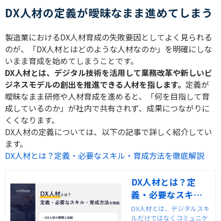
DX人材の定義が曖昧なまま進めてしまう
製造業における
DX
人材育成の失敗要因としてよく見られる
のが、「
DX
人材とはどのような人材なのか」を明確にしな
いまま育成を始めてしまうことです。
DX
人材とは、デジタル技術を活用して業務改革や新しいビ
ジネスモデルの創出を推進できる人材を指します。
定義が
曖昧なまま研修や人材育成を進めると、「何を目指して育
成しているのか」が社内で共有されず、成果につながりに
くくなります。
DX
人材の定義については、以下の記事で詳しく紹介してい
ます。
DX人材とは？定義・必要なスキル・育成方法を徹底解説
DX人材とは？定
義・必要なスキ
ル・育成方法を徹
DX人材とは、デジタルスキ
ルだけではなくコミュニケ
底解説