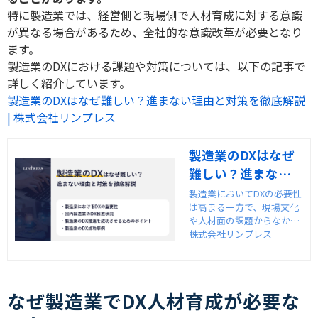
特に製造業では、経営側と現場側で人材育成に対する意識
が異なる場合があるため、全社的な意識改革が必要となり
ます。
製造業の
DX
における課題や対策については、以下の記事で
詳しく紹介しています。
製造業のDXはなぜ難しい？進まない理由と対策を徹底解説
| 株式会社リンプレス
製造業のDXはなぜ
難しい？進まない
理由と対策を徹底
製造業においてDXの必要性
は高まる一方で、現場文化
解説
や人材面の課題からなかな
か進まない企業も少なくあ
株式会社リンプレス
りません。本記事では、製
造業のDXが難しい理由とそ
の対策、成功事例、DX人材
の育成法までを詳しく解説
なぜ製造業でDX人材育成が必要な
します。