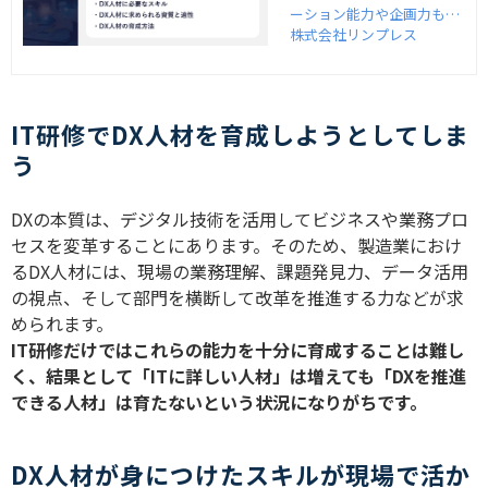
ーション能力や企画力も活
かしDXを推進する人材を指
株式会社リンプレス
します。DX人材は多くの企
業で不足していますが、外
部研修サービスなどを活用
して自社で育成することが
IT研修でDX人材を育成しようとしてしま
可能です。DX人材に必要な
う
スキルや獲得方法を詳しく
紹介します。
DX
の本質は、デジタル技術を活用してビジネスや業務プロ
セスを変革することにあります。そのため、製造業におけ
る
DX
人材には、現場の業務理解、課題発見力、データ活用
の視点、そして部門を横断して改革を推進する力などが求
められます。
IT
研修だけではこれらの能力を十分に育成することは難し
く、結果として「
IT
に詳しい人材」は増えても「
DX
を推進
できる人材」は育たないという状況になりがちです。
DX人材が身につけたスキルが現場で活か