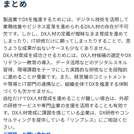
まとめ
製造業で
DX
を推進するためには、デジタル技術を活用して
業務改善やビジネス変革を進められる
DX
人材の存在が不可
欠です。しかし、
DX
人材の定義が曖昧なまま育成を進めて
しまったり、
IT
研修だけに頼ってしまったりすることで、思
うような成果が出ないケースも少なくありません。
DX
人材育成を成功させるためには、
DX
人材候補の選定や
DX
リテラシー教育の導入、データ活用などのデジタルスキル
習得、現場課題をテーマにした実践的な研修などを段階的
に進めることが重要です。また、経営層のコミットメント
や現場と
IT
部門の連携など、組織全体で
DX
を推進する体制
づくりも欠かせません。
自社だけで
DX
人材育成を進めることが難しい場合は、外部
の研修サービスや専門企業の支援を活用することも有効で
す。
DX
人材育成に課題を感じている企業は、
DX
研修やコン
サルティングを提供している「リンプレス」にご相談くだ
さい。
ご相談・お問い合わせ