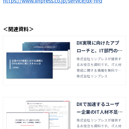
https://www.linpress.co.jp/service/dx-hrd
＜関連資料＞
DX実現に向けたアプ
ローチと、IT部門の強
化に向けた取り組み
株式会社リンプレスが提供す
るお役立ち資料です。 IT人材
育成に関する情報を無料でダ
ウンロードしていただけま
株式会社リンプレス
す。 資料では当社が提供する
プロジェクトリーダー研修やI
T企画研修などをご案内して
おります。
DXで加速するユーザ
ー企業のIT人材不足 ~
「人材採用」から「人
株式会社リンプレスが提供す
るお役立ち資料です。 IT人材
材育成」の時代へ~｜