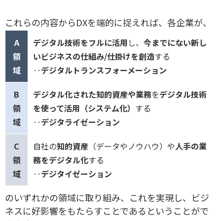
これらの内容からDXを端的に捉えれば、各企業が、
A
デジタル技術をフルに活用
し、
今までにない新し
領
いビジネスの仕組み/仕掛けを創造
する
域
‥
デジタルトランスフォーメーション
B
デジタル化された知的資産や業務
を
デジタル技術
領
を使って活用（システム化）
する
域
‥
デジタライゼーション
C
自社の
知的資産
（データやノウハウ）や
人手の業
領
務をデジタル化
する
域
‥
デジタイゼーション
のいずれかの領域に取り組み、これを実現し、ビジ
ネスに好影響をもたらすことであるということがで