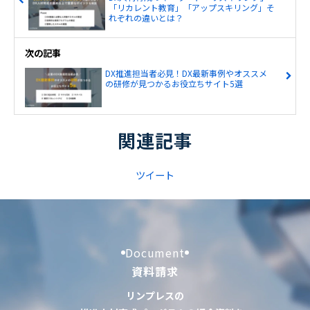
「リカレント教育」「アップスキリング」そ
れぞれの違いとは？
次の記事
DX推進担当者必見！DX最新事例やオススメ
の研修が見つかるお役立ちサイト5選
関連記事
ツイート
Document
資料請求
リンプレスの