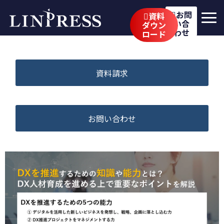
お問
資料
い合
ダウン
わせ
ロード
リンプレスの強み
サービス
資料請求
公開講座
イベント・セミナー
お問い合わせ
事例
ブログ
企業情報
採用情報