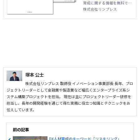
育成に関する情報を無料でダ
株式会社リンプレス
ウンロードしていただけま
株式会社リンプレス
す。 資料では当社が提供する
プロジェクトリーダー研修やI
T企画研修などをご案内して
おります。
塚本 公士
株式会社リンプレス 取締役 イノベーション事業部長 長年、プロ
ジェクトリーダーとして金融業や製造業など幅広くエンタープライズ系シ
ステム構築プロジェクトを担当。 現在は主にプロジェクトリーダー研修を
担当し、長年の開発経験を通じて得た実務に役立つ知識とテクニックをお
伝えしています。
前の記事
DX人材育成のキーワード「リスキリング」