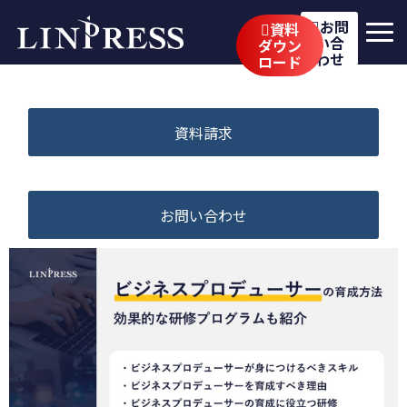
お問
資料
い合
ダウン
わせ
ロード
リンプレスの強み
サービス
資料請求
公開講座
イベント・セミナー
お問い合わせ
事例
ブログ
企業情報
採用情報