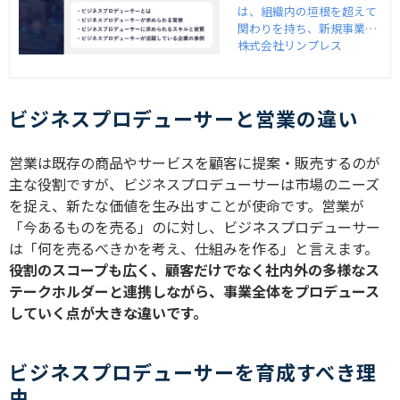
は、組織内の垣根を超えて
｜育成のポイント
関わりを持ち、新規事業の
は？
企画立案から開発フロー、
株式会社リンプレス
納品までを一貫して担当す
る重要な役割です。近年で
は営業職を廃止しビジネス
ビジネスプロデューサーと営業の違い
プロデューサーとして育成
し直す企業もあるほど、変
化の激しい昨今において大
営業は既存の商品やサービスを顧客に提案・販売するのが
切なポジションとなってい
ます。ビジネスプロデュー
主な役割ですが、ビジネスプロデューサーは市場のニーズ
サーに必要なスキルや育成
を捉え、新たな価値を生み出すことが使命です。営業が
のポイントについて紹介し
「今あるものを売る」のに対し、ビジネスプロデューサー
ます。
は「何を売るべきかを考え、仕組みを作る」と言えます。
役割のスコープも広く、顧客だけでなく社内外の多様なス
テークホルダーと連携しながら、事業全体をプロデュース
していく点が大きな違いです。
ビジネスプロデューサーを育成すべき理
由