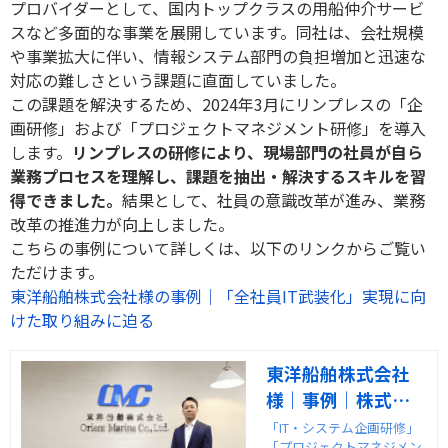
プロバイダーとして、国内トップクラスの用船仲介サービ
スなど多面的な事業を展開しています。同社は、会社規模
や事業拡大に伴い、情報システム部門の負担増加と迅速な
対応の難しさという課題に直面していました。
この課題を解決するため、2024年3月にリンプレスの「企
画研修」および「プロジェクトマネジメント研修」を導入
します。
リンプレスの研修により、現場部門の社員が自ら
業務プロセスを理解し、課題を抽出・解決するスキルを習
得できました。
結果として、社員の意識改革が進み、業務
改革の推進力が向上しました。
こちらの事例について詳しくは、以下のリンクからご覧い
ただけます。
東洋船舶株式会社様の事例｜「全社員IT武装化」実現に向
けた取り組みに迫る
東洋船舶株式会社
様｜事例｜株式会
社リンプレス
「IT・システム企画研修」
「プロジェクトマネジメン