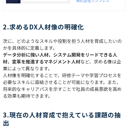
す。本記事では、DXビジョ
株式会社リンプレス
ンの定義や構成要素、経営
戦略との違い、策定の手順
や失敗事例、実際の企業の
取り組み事例までをわかり
2.求めるDX人材像の明確化
やすく解説します。
次に、どのようなスキルや役割を担う人材を育成したいの
かを具体的に定義します。
データ分析に強い人材、システム開発をリードできる人
材、変革を推進するマネジメント人材
など、求める像は企
業によって異なります。
人材像を明確化することで、研修テーマや学習プロセスを
必要なスキルに直結させることが可能になります。また、
将来的なキャリアパスを示すことで社員の成長意欲を高め
る効果も期待できます。
3.現在の人材育成で抱えている課題の抽
出