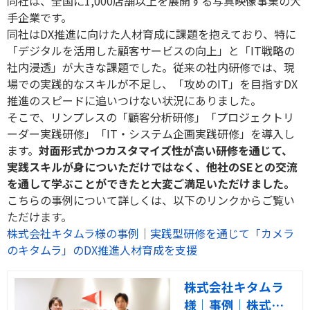
同社は、全国に
1,000
店舗以上を展開する写真映像事業の大
手企業です。
同社は
DX
推進に向けた人材育成に課題を抱えており、特に
「デジタルを活用した顧客サービスの向上」と「
IT
戦略の
社内浸透」が大きな課題でした。従来の社内研修では、現
場での実践的なスキルが不足し、「攻めの
IT
」を目指す
DX
推進のスピードに追いつけない状況にありました。
そこで、リンプレスの「顧客分析研修」「プロジェクトリ
ーダー実践研修」「
IT
・システム企画実践研修」を導入し
ます。
対面形式かつカスタマイズ性が高い研修を通じて、
実践スキルが身についただけではなく、他社の
SE
との交流
を通して学ぶことができたと大変ご満足いただけました。
こちらの事例について詳しくは、以下のリンクからご覧い
ただけます。
株式会社キタムラ様の事例
｜
実践型研修を通じて「カメラ
のキタムラ」の
DX
推進人材育成を支援
株式会社キタムラ
様｜事例｜株式会