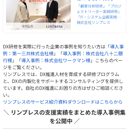
社リンプレス
「顧客分析研修」「プロジ
ェクトリーダー実践研修」
「IT・システム企画実践研
修」をご導入いただいた、
株式会社リンプレス
株式会社キタムラ様の事例
インタビューを紹介しま
す。
DX研修を実際に行った企業の事例を知りたい方は「
導入事
例：第一三共株式会社様
」「
導入事例：株式会社八十二銀
行様
」「
導入事例：株式会社ワークマン様
」こちらのペー
ジをご覧ください。
リンプレスでは、DX推進人材を育成する研修プログラム
と、DXの内製化をサポートするコンサルティングを提供し
ています。自社のDX推進にお困りの方はぜひご相談くださ
い。
リンプレスのサービス紹介資料ダウンロードはこちらから
＼ リンプレスの支援実績をまとめた導入事例集
を公開中 ／