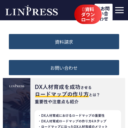
お問
資料
い合
ダウン
わせ
ロード
リンプレスの強み
サービス
資料請求
公開講座
イベント・セミナー
お問い合わせ
事例
ブログ
企業情報
採用情報