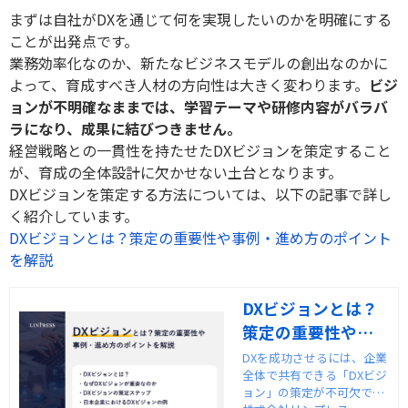
まずは自社が
DX
を通じて何を実現したいのかを明確にする
ことが出発点です。
業務効率化なのか、新たなビジネスモデルの創出なのかに
よって、育成すべき人材の方向性は大きく変わります。
ビジ
ョンが不明確なままでは、学習テーマや研修内容がバラバ
ラになり、成果に結びつきません。
経営戦略との一貫性を持たせた
DX
ビジョンを策定すること
が、育成の全体設計に欠かせない土台となります。
DX
ビジョンを策定する方法については、以下の記事で詳し
く紹介しています。
DX
ビジョンとは？策定の重要性や事例・進め方のポイント
を解説
DXビジョンとは？
策定の重要性や事
例・進め方のポイ
DXを成功させるには、企業
全体で共有できる「DXビジ
ントを解説
ョン」の策定が不可欠で