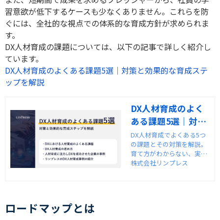
習意欲が低下するケースも少なくありません。これらを防
ぐには、全社的な視点での体系的な育成方針が求められま
す。
DX
人材育成の課題については、以下の記事で詳しく紹介し
ています。
DX
人材育成のよくある課題
5
選｜対策と効果的な育成ステ
ップを解説
DX人材育成のよく
ある課題5選｜対策
と効果的な育成ス
DX人材育成でよくある5つ
の課題とその対策を解説。
テップを解説
育て方がわからない、実務
で活かせない、育成の重要
株式会社リンプレス
性が伝わらない…そんな悩
みを抱える企業向けに、具
体的な育成ステップや外部
研修活用のポイント、成功
ロードマップとは
事例までを紹介します。