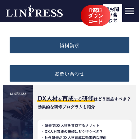
お問
資料
い合
ダウン
わせ
ロード
リンプレスの強み
サービス
資料請求
公開講座
イベント・セミナー
お問い合わせ
事例
ブログ
企業情報
採用情報