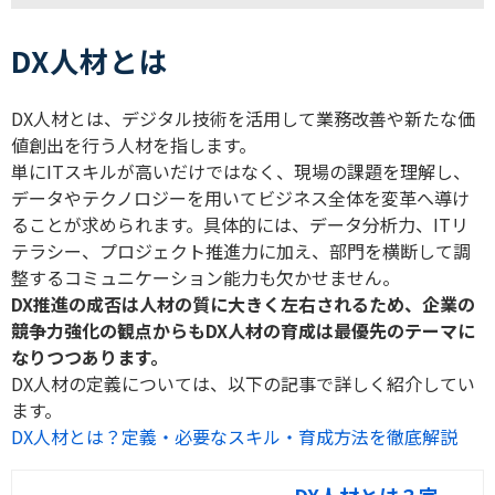
DX人材とは
DX
人材とは、デジタル技術を活用して業務改善や新たな価
値創出を行う人材を指します。
単に
IT
スキルが高いだけではなく、現場の課題を理解し、
データやテクノロジーを用いてビジネス全体を変革へ導け
ることが求められます。具体的には、データ分析力、
IT
リ
テラシー、プロジェクト推進力に加え、部門を横断して調
整するコミュニケーション能力も欠かせません。
DX
推進の成否は人材の質に大きく左右されるため、企業の
競争力強化の観点からも
DX
人材の育成は最優先のテーマに
なりつつあります。
DX
人材の定義については、以下の記事で詳しく紹介してい
ます。
DX人材とは？定義・必要なスキル・育成方法を徹底解説