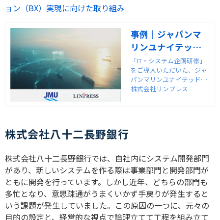
ョン（BX）実現に向けた取り組み
事例｜ジャパンマ
リンユナイテッド
様（IT・システム
「IT・システム企画研修」
をご導入いただいた、ジャ
企画研修）｜株式
パンマリンユナイテッド株
会社リンプレス
式会社様の事例インタビュ
株式会社リンプレス
ーを紹介します。
株式会社八十二長野銀行
株式会社八十二長野銀行では、自社内にシステム開発部門
があり、新しいシステムを作る際は事業部門と開発部門が
ともに開発を行っています。しかし近年、どちらの部門も
多忙となり、意思疎通がうまくいかず手戻りが発生すると
いう課題が発生していました。この原因の一つに、元々の
目的の設定と、経営的な視点で論理立てて工程を組み立て