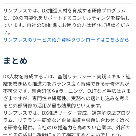
リンプレスでは、
DX
推進人材を育成する研修プログラム
と、
DX
の内製化をサポートするコンサルティングを提供し
ています。自社の
DX
推進にお困りの方はぜひご相談くださ
い。
リンプレスのサービス紹介資料ダウンロードはこちらから
まとめ
DX
人材を育成するには、基礎リテラシー・実践スキル・組
織を巻き込む推進力をバランス良く習得できる研修体系が
不可欠です。集合研修や
e
ラーニング、
OJT
など手法はさま
ざまですが、専門性や網羅性、実務への落とし込みを考え
ると外部研修の活用が最も効果的といえます。
リンプレスでは、
DX
推進リーダー育成、課題解決型プログ
ラム、リテラシー研修など企業規模や課題に合わせて選べ
る研修を提供。自社の
DX
推進力を高めたい企業は、外部サ
ービスの活用も視野に入れて検討するとよいでしょう。