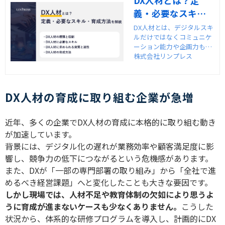
DX人材とは？定
義・必要なスキ
ル・育成方法を徹
DX人材とは、デジタルスキ
ルだけではなくコミュニケ
底解説
ーション能力や企画力も活
かしDXを推進する人材を指
株式会社リンプレス
します。DX人材は多くの企
業で不足していますが、外
部研修サービスなどを活用
DX人材の育成に取り組む企業が急増
して自社で育成することが
可能です。DX人材に必要な
スキルや獲得方法を詳しく
近年、多くの企業で
DX
人材の育成に本格的に取り組む動き
紹介します。
が加速しています。
背景には、デジタル化の遅れが業務効率や顧客満足度に影
響し、競争力の低下につながるという危機感があります。
また、
DX
が「一部の専門部署の取り組み」から「全社で進
めるべき経営課題」へと変化したことも大きな要因です。
しかし現場では、人材不足や教育体制の欠如により思うよ
うに育成が進まないケースも少なくありません。
こうした
状況から、体系的な研修プログラムを導入し、計画的に
DX