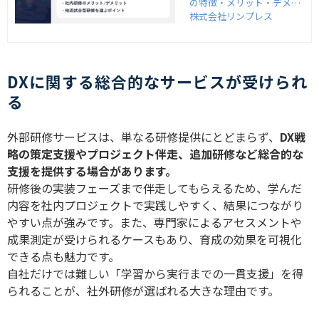
の特徴・メリット・デメリ
ットを比較し、向いている
株式会社リンプレス
研修テーマを詳しく解説し
ます。あわせて、リンプレ
スが提供する実践的な研修
プログラムも紹介します。
DXに関する総合的なサービスが受けられ
る
外部研修サービスは、単なる研修提供にとどまらず、
DX
戦
略の策定支援やプロジェクト伴走、追加研修など総合的な
支援を提供する場合があります。
研修後の実装フェーズまで伴走してもらえるため、学んだ
内容を社内プロジェクトで実践しやすく、結果につながり
やすい点が強みです。また、専門家によるアセスメントや
成果測定が受けられるケースもあり、育成の効果を可視化
できる点も魅力です。
自社だけでは難しい「学習から実行までの一貫支援」を得
られることが、社外研修が選ばれる大きな理由です。