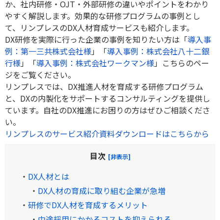
か、社内研修・
OJT
・外部研修の違いやポイントをわかり
やすく解説します。効果的な研修プログラムの事例とし
て、リンプレスの
DX
人材育成サービスも紹介します。
DX研修を実際に行った企業の事例を知りたい方は「
導入事
例：第一三共株式会社様
」「
導入事例：株式会社八十二銀
行様
」「
導入事例：株式会社ワークマン様
」こちらのペー
ジをご覧ください。
リンプレスでは、DX推進人材を育成する研修プログラム
と、DXの内製化をサポートするコンサルティングを提供し
ています。自社のDX推進にお困りの方はぜひご相談くださ
い。
リンプレスのサービス紹介資料ダウンロードはこちらから
目次
[非表示]
・
DX人材とは
・
DX人材の育成に取り組む企業が急増
・
研修でDX人材を育成するメリット
・
中途採用にかかるコストを抑えられる