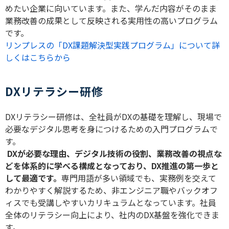
めたい企業に向いています。また、学んだ内容がそのまま
業務改善の成果として反映される実用性の高いプログラム
です。
リンプレスの「DX課題解決型実践プログラム」について詳
しくはこちらから
DXリテラシー研修
DX
リテラシー研修は、全社員が
DX
の基礎を理解し、現場で
必要なデジタル思考を身につけるための入門プログラムで
す。
DX
が必要な理由、デジタル技術の役割、業務改善の視点な
どを体系的に学べる構成となっており、
DX
推進の第一歩と
して最適です。
専門用語が多い領域でも、実務例を交えて
わかりやすく解説するため、非エンジニア職やバックオフ
ィスでも受講しやすいカリキュラムとなっています。社員
全体のリテラシー向上により、社内の
DX
基盤を強化できま
す。