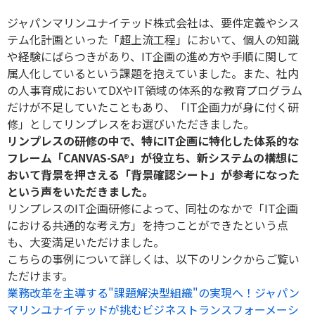
ジャパンマリンユナイテッド株式会社は、要件定義やシス
テム化計画といった「超上流工程」において、個人の知識
や経験にばらつきがあり、
IT
企画の進め方や手順に関して
属人化しているという課題を抱えていました。また、社内
の人事育成において
DX
や
IT
領域の体系的な教育プログラム
だけが不足していたこともあり、「
IT
企画力が身に付く研
修」としてリンプレスをお選びいただきました。
リンプレスの研修の中で、特に
IT
企画に特化した体系的な
フレーム「
CANVAS-SA®
」が役立ち、新システムの構想に
おいて背景を押さえる「背景確認シート」が参考になった
という声をいただきました。
リンプレスの
IT
企画研修によって、同社のなかで「
IT
企画
における共通的な考え方」を持つことができたという点
も、大変満足いただけました。
こちらの事例について詳しくは、以下のリンクからご覧い
ただけます。
業務改革を主導する"課題解決型組織"の実現へ！ジャパン
マリンユナイテッドが挑むビジネストランスフォーメーシ