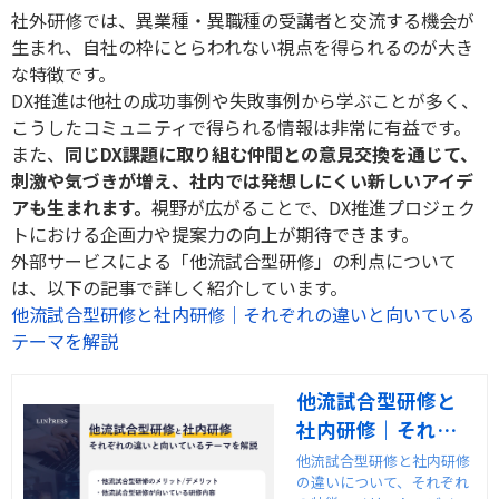
社外研修では、異業種・異職種の受講者と交流する機会が
生まれ、自社の枠にとらわれない視点を得られるのが大き
な特徴です。
DX
推進は他社の成功事例や失敗事例から学ぶことが多く、
こうしたコミュニティで得られる情報は非常に有益です。
また、
同じ
DX
課題に取り組む仲間との意見交換を通じて、
刺激や気づきが増え、社内では発想しにくい新しいアイデ
アも生まれます。
視野が広がることで、
DX
推進プロジェク
トにおける企画力や提案力の向上が期待できます。
外部サービスによる「他流試合型研修」の利点について
は、以下の記事で詳しく紹介しています。
他流試合型研修と社内研修｜それぞれの違いと向いている
テーマを解説
他流試合型研修と
社内研修｜それぞ
れの違いと向いて
他流試合型研修と社内研修
の違いについて、それぞれ
いるテーマを解説