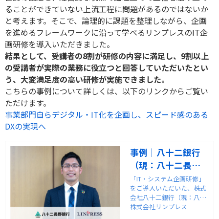
ることができていない上流工程に問題があるのではないか
と考えます。そこで、論理的に課題を整理しながら、企画
を進めるフレームワークに沿って学べるリンプレスの
IT
企
画研修を導入いただきました。
結果として、受講者の
8
割が研修の内容に満足し、
9
割以上
の受講者が実際の業務に役立つと回答していただいたとい
う、大変満足度の高い研修が実施できました。
こちらの事例について詳しくは、以下のリンクからご覧い
ただけます。
事業部門自らデジタル・IT化を企画し、スピード感のある
DXの実現へ
事例｜八十二銀行
（現：八十二長野
銀行）様（IT・シ
「IT・システム企画研修」
をご導入いただいた、株式
ステム企画研修）
会社八十二銀行（現：八十
｜株式会社リンプ
二長野銀行）様の事例イン
株式会社リンプレス
レス
タビューを紹介します。