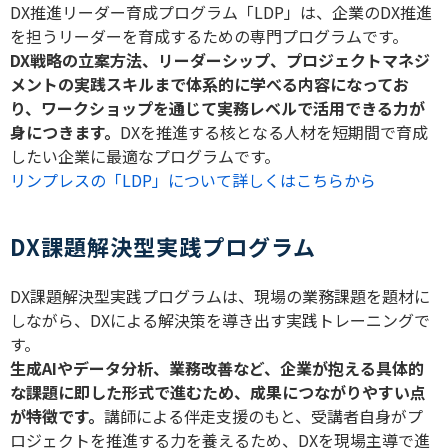
DX
推進リーダー育成プログラム「
LDP
」は、企業の
DX
推進
を担うリーダーを育成するための専門プログラムです。
DX
戦略の立案方法、リーダーシップ、プロジェクトマネジ
メントの実践スキルまで体系的に学べる内容になってお
り、ワークショップを通じて実務レベルで活用できる力が
身につきます。
DX
を推進する核となる人材を短期間で育成
したい企業に最適なプログラムです。
リンプレスの「LDP」について詳しくはこちらから
DX課題解決型実践プログラム
DX
課題解決型実践プログラムは、現場の業務課題を題材に
しながら、
DX
による解決策を導き出す実践トレーニングで
す。
生成
AI
やデータ分析、業務改善など、企業が抱える具体的
な課題に即した形式で進むため、成果につながりやすい点
が特徴です。
講師による伴走支援のもと、受講者自身がプ
ロジェクトを推進する力を養えるため、
DX
を現場主導で進