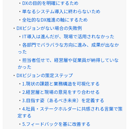
・
DXの目的を明確にするため
・
単なるシステム導入に終わらないため
・
全社的なDX推進の軸にするため
・
DXビジョンがない場合の失敗例
・
IT導入は進んだが、現場で活用されなかった
・
各部門でバラバラな方向に進み、成果が出なか
った
・
担当者任せで、経営層や従業員が納得していな
かった
・
DXビジョンの策定ステップ
・
1.現状の課題と業務構造を可視化する
・
2.経営層と現場の意見をすり合わせる
・
3.目指す姿（あるべき未来）を定義する
・
4.社員・ステークホルダーに共感される言葉で策
定する
・
5.フィードバックを基に改善する