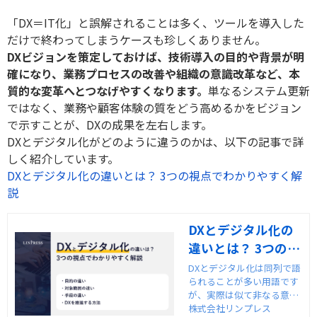
「DX＝IT化」と誤解されることは多く、ツールを導入した
だけで終わってしまうケースも珍しくありません。
DXビジョンを策定しておけば、技術導入の目的や背景が明
確になり、業務プロセスの改善や組織の意識改革など、本
質的な変革へとつなげやすくなります。
単なるシステム更新
ではなく、業務や顧客体験の質をどう高めるかをビジョン
で示すことが、DXの成果を左右します。
DXとデジタル化がどのように違うのかは、以下の記事で詳
しく紹介しています。
DXとデジタル化の違いとは？ 3つの視点でわかりやすく解
説
DXとデジタル化の
違いとは？ 3つの視
点でわかりやすく
DXとデジタル化は同列で語
られることが多い用語です
解説
が、実際は似て非なる意味
を持っています。DXとデジ
株式会社リンプレス