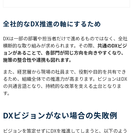
タル化の違いを正しく理解
することで、自社のDX推進
の方向性が明確になるでし
ょう。この記事では3つの
全社的なDX推進の軸にするため
視点からDXとデジタル化の
違いを紹介します。
DXは一部の部署や担当者だけで進めるものではなく、全社
横断的な取り組みが求められます。その際、
共通のDXビジ
ョンがあることで、各部門が同じ方向を向きやすくなり、
施策の整合性や連携も図れます。
また、経営層から現場の社員まで、役割や目的を共有でき
るため、組織全体での推進力が高まります。ビジョンはDX
の共通言語となり、持続的な改革を支える土台となりま
す。
DXビジョンがない場合の失敗例
ビジョンを策定せずにDXを推進してしまうと、以下のよう