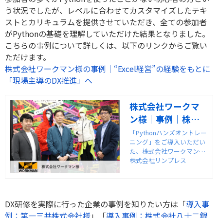
う状況でしたが、レベルに合わせてカスタマイズしたテキ
ストとカリキュラムを提供させていただき、全ての参加者
がPythonの基礎を理解していただけた結果となりました。
こちらの事例について詳しくは、以下のリンクからご覧い
ただけます。
株式会社ワークマン様の事例｜“Excel経営”の経験をもとに
「現場主導のDX推進」へ
株式会社ワークマ
ン様｜事例｜株式
会社リンプレス
「Pythonハンズオントレー
ニング」をご導入いただい
た、株式会社ワークマン様
の事例インタビューを紹介
株式会社リンプレス
します。
DX研修を実際に行った企業の事例を知りたい方は「
導入事
例：第一三共株式会社様
」「
導入事例：株式会社八十二銀