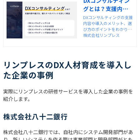
DXコンサルティン
グとは？支援内容
や選び方、導入す
DXコンサルティングの支援
内容や導入のメリット、選
べきメリットを詳
び方のポイントをわかりや
しく解説
すく解説します。DXの全体
株式会社リンプレス
像を把握し、現場との橋渡
し役として機能するコンサ
ルティングの活用法とは？
リンプレスのDX人材育成を導入し
た企業の事例
実際にリンプレスの研修サービスを導入した企業の事例を
紹介します。
株式会社八十二銀行
株式会社八十二銀行では、自社内にシステム開発部門があ
り、新しいシステムを作る際は事業部門と開発部門がとも