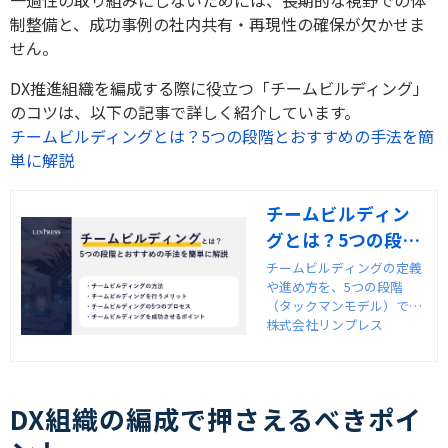
一過性の取り組みにしないためには、長期的な視野での体
制整備と、成功事例の社内共有・再現性の確保が欠かせま
せん。
DX推進組織を編成する際に役立つ「チームビルディング」
のコツは、以下の記事で詳しく紹介しています。
チームビルディングとは？5つの段階とおすすめの手法を簡
単に解説
チームビルディン
グとは？5つの段階
とおすすめの手法
チームビルディングの定義
や進め方を、5つの段階
を簡単に解説
（タックマンモデル）でわ
かりやすく解説。自社に最
株式会社リンプレス
適な方法や成功のポイン
ト、外部研修サービスの活
用例まで、企業担当者向け
に詳しく紹介します。
DX組織の編成で押さえるべきポイ