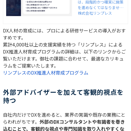
は、段階的かつ確実に施策
グラムと事例も紹
を進めなくてはなりませ
介
ん。また、外部研修サービ
株式会社リンプレス
スによる育成プログラムを
活用することも効果的で
DX人材の育成には、プロによる研修サービスの導入がおす
す。DX人材を育成する具体
的なステップとおすすめの
すめです。
研修サービスを紹介しま
累計4,000社以上の支援実績を持つ「リンプレス」による
す。
DX推進人材育成プログラムの詳細は、以下のリンクからご
覧いただけます。御社の課題に合わせて、最適なカリキュ
ラムをご提案いたします。
リンプレスのDX推進人材育成プログラム
外部アドバイザーを加えて客観的視点を
持つ
自社内だけでDXを進めると、業界の常識や既存の業務にと
らわれがちです。
外部のDXコンサルタントや有識者を巻き
込むことで、客観的な視点や専門知識を取り入れやすくな