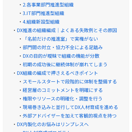
・
2.各事業部門推進型組織
・
3.IT部門推進型組織
・
4.組織新設型組織
・
DX推進の組織編成｜よくある失敗例とその原因
・
「名前だけの推進室」で実権がない
・
部門間の対立・協力不全による足踏み
・
DXの目的が曖昧で組織の機能が分散
・
初期の成功後に継続体制が崩れてしまう
・
DX組織の編成で押さえるべきポイント
・
スモールスタートで段階的に体制を整備する
・
経営層のコミットメントを明確にする
・
権限やリソースの明確化・調整を行う
・
現場巻き込みと並行してDX人材育成を進める
・
外部アドバイザーを加えて客観的視点を持つ
・
DX内製化のお悩みはリンプレスへ