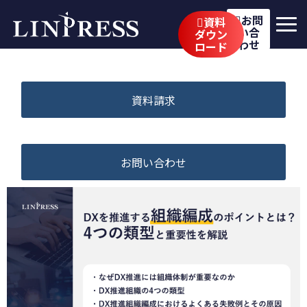
お問
資料
い合
ダウン
わせ
ロード
リンプレスの強み
サービス
資料請求
公開講座
イベント・セミナー
お問い合わせ
事例
ブログ
企業情報
採用情報