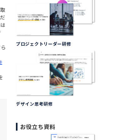
に取
形だ
クは
で
プロジェクトリーダー研修
さら
社
を
デザイン思考研修
お役立ち資料