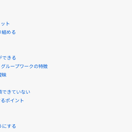
リット
り組める
ができる
」グループワークの特徴
曖昧
築できていない
するポイント
うにする