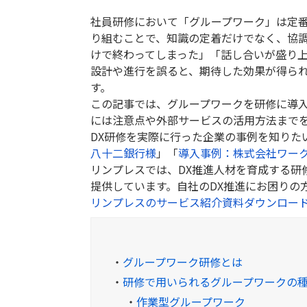
社員研修において「グループワーク」は定
り組むことで、知識の定着だけでなく、協
けで終わってしまった」「話し合いが盛り
設計や進行を誤ると、期待した効果が得ら
す。
この記事では、グループワークを研修に導
には注意点や外部サービスの活用方法まで
DX研修を実際に行った企業の事例を知りた
八十二銀行様
」「
導入事例：株式会社ワー
リンプレスでは、DX推進人材を育成する研
提供しています。自社のDX推進にお困りの
リンプレスのサービス紹介資料ダウンロー
・
グループワーク研修とは
・
研修で用いられるグループワークの
・
作業型グループワーク