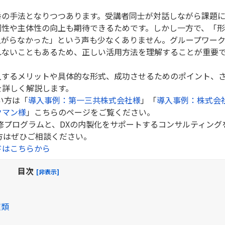
番の手法となりつつあります。受講者同士が対話しながら課題
調性や主体性の向上も期待できるためです。しかし一方で、「
上がらなかった」という声も少なくありません。グループワー
れないこともあるため、正しい活用方法を理解することが重要
入するメリットや具体的な形式、成功させるためのポイント、
を詳しく解説します。
い方は「
導入事例：第一三共株式会社様
」「
導入事例：株式会
クマン様
」こちらのページをご覧ください。
修プログラムと、DXの内製化をサポートするコンサルティング
方はぜひご相談ください。
ドはこちらから
目次
[非表示]
種類