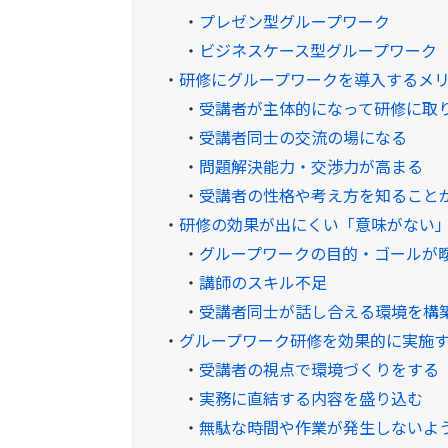
・
プレゼン型グループワーク
・
ビジネスケース型グループワーク
・
研修にグループワークを導入するメ
・
受講者が主体的になって研修に取
・
受講者同士の交流の場になる
・
問題解決能力・交渉力が高まる
・
受講者の性格や考え方を知ること
・
研修の効果が出にくい「意味がない
・
グループワークの目的・ゴールが
・
講師のスキル不足
・
受講者同士が話し合える環境を構
・
グループワーク研修を効果的に実施
・
受講者の視点で環境づくりをする
・
実務に直結する内容を盛り込む
・
無駄な時間や作業が発生しないよ