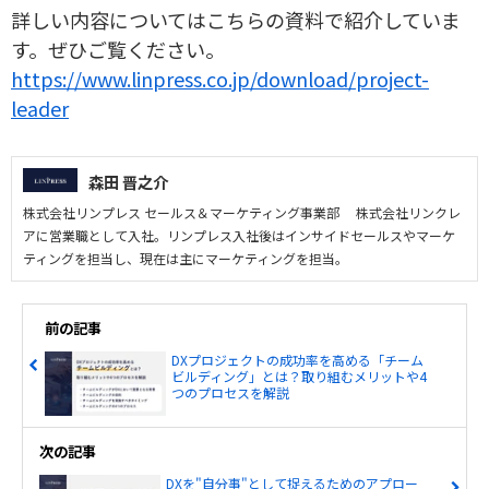
詳しい内容についてはこちらの資料で紹介していま
す。ぜひご覧ください。
https://www.linpress.co.jp/download/project-
leader
森田 晋之介
株式会社リンプレス セールス＆マーケティング事業部 株式会社リンクレ
アに営業職として入社。リンプレス入社後はインサイドセールスやマーケ
ティングを担当し、現在は主にマーケティングを担当。
前の記事
DXプロジェクトの成功率を高める「チーム
ビルディング」とは？取り組むメリットや4
つのプロセスを解説
次の記事
DXを"自分事"として捉えるためのアプロー