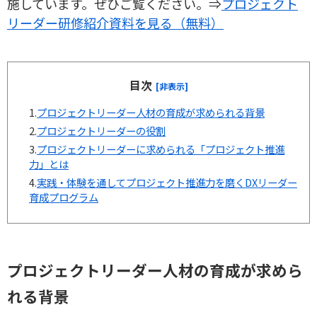
施しています。ぜひご覧ください。⇒
プロジェクト
リーダー研修紹介資料を見る（無料）
目次
[非表示]
1.
プロジェクトリーダー人材の育成が求められる背景
2.
プロジェクトリーダーの役割
3.
プロジェクトリーダーに求められる「プロジェクト推進
力」とは
4.
実践・体験を通してプロジェクト推進力を磨くDXリーダー
育成プログラム
プロジェクトリーダー人材の育成が求めら
れる背景