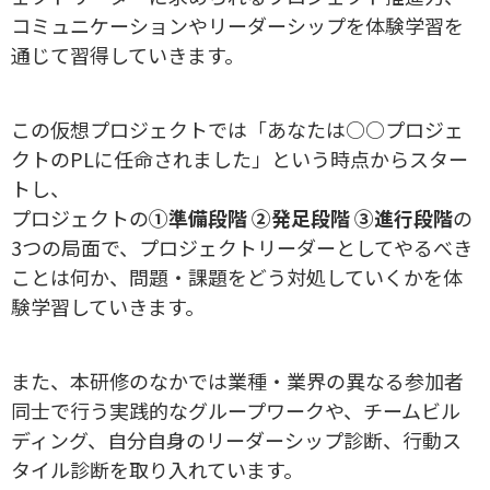
コミュニケーションやリーダーシップを体験学習を
通じて習得していきます。
この仮想プロジェクトでは「あなたは○○プロジェ
クトのPLに任命されました」という時点からスター
トし、
プロジェクトの
①準備段階 ②発足段階 ③進行段階
の
3つの局面で、プロジェクトリーダーとしてやるべき
ことは何か、問題・課題をどう対処していくかを体
験学習していきます。
また、本研修のなかでは業種・業界の異なる参加者
同士で行う実践的なグループワークや、チームビル
ディング、自分自身のリーダーシップ診断、行動ス
タイル診断を取り入れています。