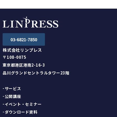
03-6821-7850
株式会社リンプレス
〒108-0075
東京都港区港南2-16-3
品川グランドセントラルタワー23階
サービス
公開講座
イベント・セミナー
ダウンロード資料