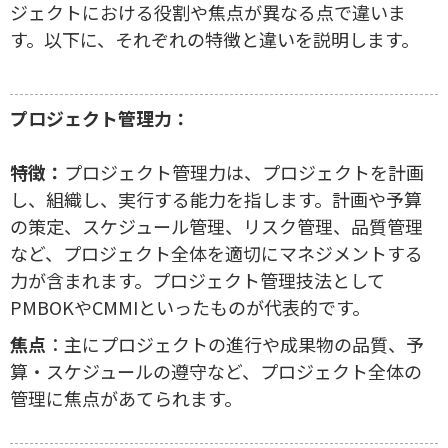
ジェクトにおける役割や焦点が異なる点で違いま
す。以下に、それぞれの特徴と違いを説明します。
プロジェクト管理力：
特徴：
プロジェクト管理力は、プロジェクトを計画
し、組織し、実行する能力を指します。計画や予算
の策定、スケジュール管理、リスク管理、品質管理
など、プロジェクト全体を適切にマネジメントする
力が含まれます。プロジェクト管理技法として
PMBOKやCMMIといったものが代表的です。
焦点
：主にプロジェクトの進行や成果物の品質、予
算・スケジュールの遵守など、プロジェクト全体の
管理に焦点があてられます。