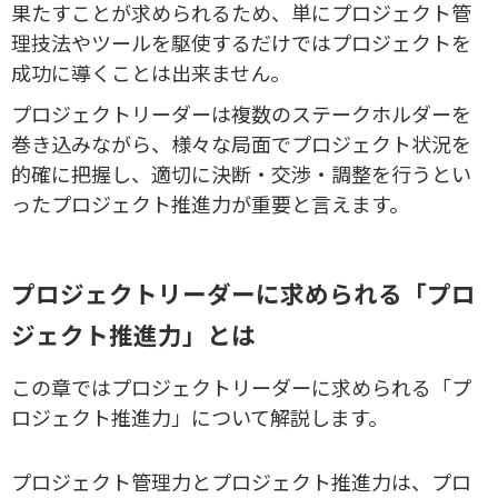
果たすことが求められるため、単にプロジェクト管
理技法やツールを駆使するだけではプロジェクトを
成功に導くことは出来ません。
プロジェクトリーダーは複数のステークホルダーを
巻き込みながら、様々な局面でプロジェクト状況を
的確に把握し、適切に決断・交渉・調整を行うとい
ったプロジェクト推進力が重要と言えます。
プロジェクトリーダーに求められる「プロ
ジェクト推進力」とは
この章ではプロジェクトリーダーに求められる「プ
ロジェクト推進力」について解説します。
プロジェクト管理力とプロジェクト推進力は、プロ