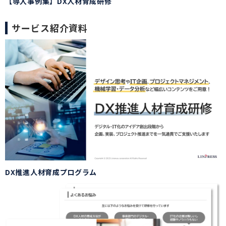
【導入事例集】DX人材育成研修
サービス紹介資料
DX推進人材育成プログラム