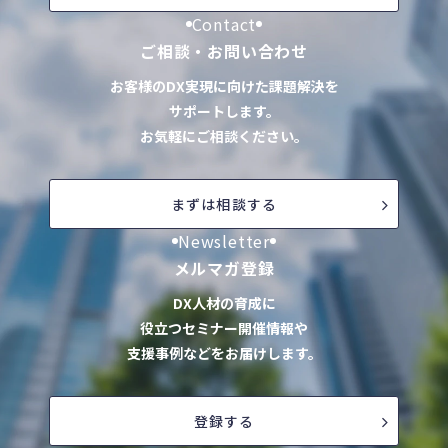
Contact
ご相談・お問い合わせ
お客様のDX実現に向けた課題解決を
サポートします。
お気軽にご相談ください。
まずは相談する
Newsletter
メルマガ登録
DX人材の育成に
役立つセミナー開催情報や
支援事例などをお届けします。
登録する