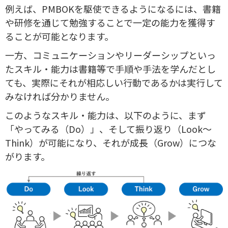
例えば、PMBOKを駆使できるようになるには、書籍
や研修を通じて勉強することで一定の能力を獲得す
ることが可能となります。
一方、コミュニケーションやリーダーシップといっ
たスキル・能力は書籍等で手順や手法を学んだとし
ても、実際にそれが相応しい行動であるかは実行して
みなければ分かりません。
このようなスキル・能力は、以下のように、まず
「やってみる（Do）」、そして振り返り（Look〜
Think）が可能になり、それが成長（Grow）につな
がります。