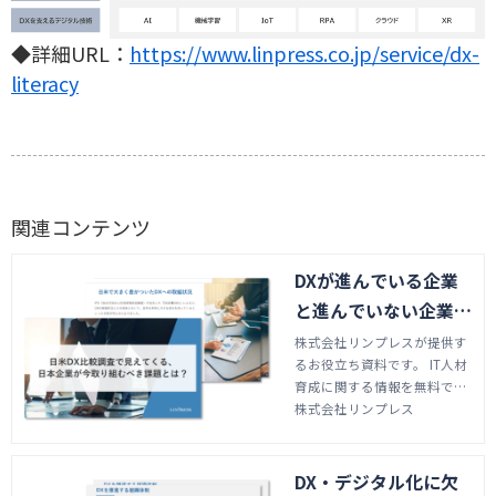
◆詳細URL：
https://www.linpress.co.jp/service/dx-
literacy
関連コンテンツ
DXが進んでいる企業
と進んでいない企業の
違いとは？
株式会社リンプレスが提供す
るお役立ち資料です。 IT人材
育成に関する情報を無料でダ
ウンロードしていただけま
株式会社リンプレス
す。 資料では当社が提供する
プロジェクトリーダー研修やI
T企画研修などをご案内して
DX・デジタル化に欠