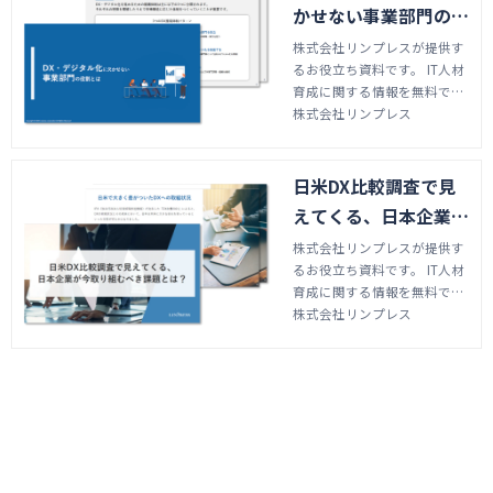
おります。
かせない事業部門の役
割とは
株式会社リンプレスが提供す
るお役立ち資料です。 IT人材
育成に関する情報を無料でダ
ウンロードしていただけま
株式会社リンプレス
す。 資料では当社が提供する
プロジェクトリーダー研修やI
T企画研修などをご案内して
日米DX比較調査で見
おります。
えてくる、日本企業が
いま取り組むべき課題
株式会社リンプレスが提供す
るお役立ち資料です。 IT人材
とは？
育成に関する情報を無料でダ
ウンロードしていただけま
株式会社リンプレス
す。 資料では当社が提供する
プロジェクトリーダー研修やI
T企画研修などをご案内して
おります。