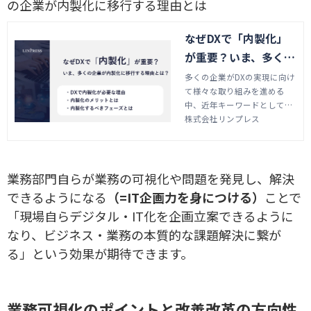
の企業が内製化に移行する理由とは
なぜDXで「内製化」
が重要？いま、多くの
企業が内製化に移行す
多くの企業がDXの実現に向け
て様々な取り組みを進める
る理由とは
中、近年キーワードとして
「内製化」が注目されていま
株式会社リンプレス
す。本記事では、これからシ
ステム内製化を目指す企業に
向けて、内製化が重要である
理由やどのように実現してい
業務部門自らが業務の可視化や問題を発見し、解決
くのか、事例をふまえて解説
できるようになる
（=IT企画力を身につける）
ことで
します。
「現場自らデジタル・IT化を企画立案できるように
なり、ビジネス・業務の本質的な課題解決に繋が
る」という効果が期待できます。
業務可視化のポイントと改善改革の方向性