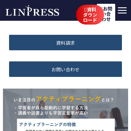
お問
資料
い合
ダウン
わせ
ロード
リンプレスの強み
サービス
資料請求
公開講座
イベント・セミナー
お問い合わせ
事例
ブログ
企業情報
採用情報