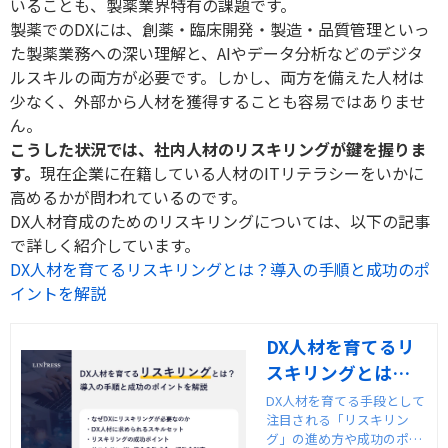
いることも、製薬業界特有の課題です。
製薬での
DX
には、創薬・臨床開発・製造・品質管理といっ
た製薬業務への深い理解と、
AI
やデータ分析などのデジタ
ルスキルの両方が必要です。しかし、両方を備えた人材は
少なく、外部から人材を獲得することも容易ではありませ
ん。
こうした状況では、社内人材のリスキリングが鍵を握りま
す。
現在企業に在籍している人材の
IT
リテラシーをいかに
高めるかが問われているのです。
DX
人材育成のためのリスキリングについては、以下の記事
で詳しく紹介しています。
DX人材を育てるリスキリングとは？導入の手順と成功のポ
イントを解説
DX人材を育てるリ
スキリングとは？
導入の手順と成功
DX人材を育てる手段として
注目される「リスキリン
のポイントを解説
グ」の進め方や成功のポイ