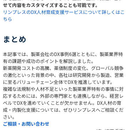
せて内容をカスタマイズすることも可能です。
リンプレスのDX人材育成支援サービスについて詳しくはこ
ちら
まとめ
本記事では、製薬会社の
DX
事例
6
選とともに、製薬業界特
有の課題や成功のポイントを解説しました。
新薬開発コストの高騰、薬価制度の変化、グローバル競争
の激化といった背景の中、各社は研究開発から製造、営業
に至るバリューチェーン全体で
DX
を推進しています。
複雑な法規制や人材不足といった製薬業界特有の事情に対
応するためには、外部の専門家とも連携しながら、経営レ
ベルで
DX
を進めていくことが欠かせません。
DX
人材の育
成・内製化支援については、ぜひリンプレスへご相談くだ
さい。
ご相談・お問い合わせ