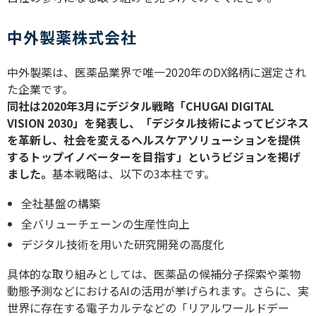
中外製薬株式会社
中外製薬は、医薬品業界で唯一
2020
年の
DX
銘柄に選定され
た企業です。
同社は
2020
年
3
月にデジタル戦略「
CHUGAI DIGITAL
VISION 2030
」を発表し、「デジタル技術によってビジネス
を革新し、社会を変えるヘルスケアソリューションを提供
するトップイノベーターを目指す」というビジョンを掲げ
ました。
基本戦略は、以下の
3
本柱です。
全社基盤の構築
全バリューチェーンの生産性向上
デジタル技術を用いた研究開発の高度化
具体的な取り組みとしては、医薬品の候補分子探索や薬物
動態予測などにおける
AI
の活用が挙げられます。さらに、実
世界に存在する電子カルテなどの「リアルワールドデー