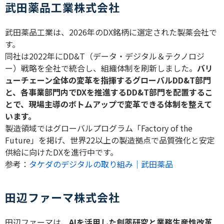
武田薬品工業株式会社
武田薬品工業は、
2026
年の
DX
銘柄に選定された製薬会社で
す。
同社は
2022
年に
DD&T
（データ・デジタル＆テクノロジ
ー）戦略を全社で統合し、組織体制を刷新しました。
バリ
ューチェーン全体の変革を指揮するグローバル
DD&T
部門
と、各事業部門内で
DX
を推進する
DD&T
部門を配置するこ
とで、現場主導のボトムアップで変革できる体制を整えて
います。
製造領域ではグローバルプログラム「
Factory of the
Future
」を掲げ、世界
22
以上の製造拠点で品質強化と安定
供給に向けた
DX
を進行中です。
参考：
タケダのデジタルの取り組み｜武田薬品
田辺ファーマ株式会社
田辺ファーマは、
AI
を活用した創薬研究と業務生産性改革