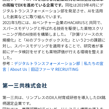
の両輪で
DX
を進めている企業です。
同社は
2019
年
4
月にデ
ジタルトランスフォーメーション部を発足させ、
AI
を活用
した創薬などに取り組んでいます。
2021
年
5
月には、
AI
ベンチャー企業の
HACARUS
と共同で、
スパースモデリングと呼ばれる技術を駆使した薬物スクリ
ーニング用の
AI
技術を構築しました。「計算リソースの大
規模化」と「
AI
のブラックボックス化」という
2
つの課題に
対し、スパースモデリングを適用することで、研究者が事
前にデータ検討をせずとも薬物評価が行える環境を整えま
した。
参考：
デジタルトランスフォーメーション部｜私たちの宣
言｜About Us｜田辺ファーマ RECRUITING
第一三共株式会社
第一三共は、リンプレスの
DX
人材育成研修を導入した
DX
銘
柄選定企業です。
同社では、業務部門が
IT
ベンダーにシステム構築や導入を