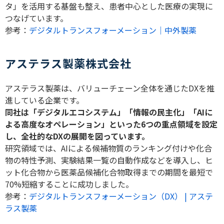
タ」を活用する基盤も整え、患者中心とした医療の実現に
つなげています。
参考：
デジタルトランスフォーメーション｜中外製薬
アステラス製薬株式会社
アステラス製薬は、バリューチェーン全体を通じた
DX
を推
進している企業です。
同社は「デジタルエコシステム」「情報の民主化」「
AI
に
よる高度なオペレーション」といった
6
つの重点領域を設定
し、全社的な
DX
の展開を図っています。
研究領域では、
AI
による候補物質のランキング付けや化合
物の特性予測、実験結果一覧の自動作成などを導入し、ヒ
ット化合物から医薬品候補化合物取得までの期間を最短で
70%
短縮することに成功しました。
参考：
デジタルトランスフォーメーション（DX） | アステ
ラス製薬