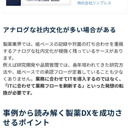
ントを解説します。スキル
株式会社リンプレス
設計、研修プログラム、助
成金制度の活用、外部支援
のメリットまで詳しく紹
介。
アナログな社内文化が多い場合がある
製薬業界では、紙ベースの記録や対面の打ち合わせを重視
するアナログな社内文化が根強く残っているケースがあり
ます。
例えば研究開発や品質管理では、長年培われてきた研究方
法や、紙ベースでの承認フローが定着していることも少な
くありません。
業務に合わせて
IT
を導入するのではなく、
「
IT
に合わせて業務フローを刷新する」といった発想の転
換が必要です。
事例から読み解く製薬DXを成功さ
せるポイント