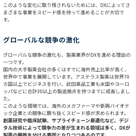
このような変化に取り残されないためには、
DX
によってさ
まざまな事業をスピード感を持って進めることが大切で
す。
グローバルな競争の激化
グローバルな競争の激化も、製薬業界が
DX
を進める理由の
一つです。
国内の大手製薬会社の多くはすでに海外売上比率が高く、
世界中で事業を展開しています。アステラス製薬は世界
70
カ国以上でビジネスを行い、武田薬品工業も米国やヨーロ
ッパなどに合計
30
以上の製造拠点を持つまでに成長しまし
た。
このような環境では、海外のメガファーマや新興バイオテ
ック企業との競争に勝ち抜くスピード感が求められます。
創薬研究や臨床試験、サプライチェーン最適化など、デジ
タル技術によって競争力の差が生まれる領域は多く、
DX
が
製薬の勝敗を分ける要因となりつつあるのです。