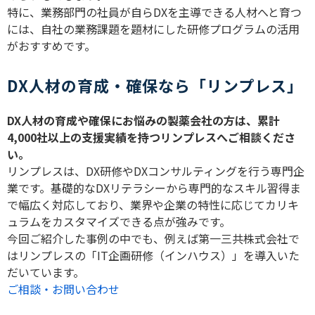
特に、業務部門の社員が自ら
DX
を主導できる人材へと育つ
には、自社の業務課題を題材にした研修プログラムの活用
がおすすめです。
DX人材の育成・確保なら「リンプレス」
DX
人材の育成や確保にお悩みの製薬会社の方は、累計
4,000
社以上の支援実績を持つリンプレスへご相談くださ
い。
リンプレスは、
DX
研修や
DX
コンサルティングを行う専門企
業です。基礎的な
DX
リテラシーから専門的なスキル習得ま
で幅広く対応しており、業界や企業の特性に応じてカリキ
ュラムをカスタマイズできる点が強みです。
今回ご紹介した事例の中でも、例えば第一三共株式会社で
はリンプレスの「IT企画研修（インハウス）」を導入いた
だいています。
ご相談・お問い合わせ