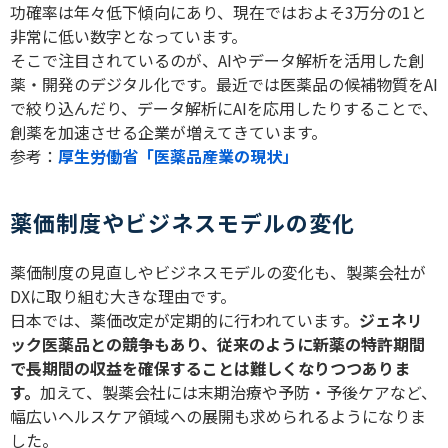
功確率は年々低下傾向にあり、現在ではおよそ
3
万分の
1
と
非常に低い数字となっています。
そこで注目されているのが、
AI
やデータ解析を活用した創
薬・開発のデジタル化です。最近では医薬品の候補物質を
AI
で絞り込んだり、データ解析に
AI
を応用したりすることで、
創薬を加速させる企業が増えてきています。
参考：
厚生労働省「医薬品産業の現状」
薬価制度やビジネスモデルの変化
薬価制度の見直しやビジネスモデルの変化も、製薬会社が
DX
に取り組む大きな理由です。
日本では、薬価改定が定期的に行われています。
ジェネリ
ック医薬品との競争もあり、従来のように新薬の特許期間
で長期間の収益を確保することは難しくなりつつありま
す。
加えて、製薬会社には末期治療や予防・予後ケアなど、
幅広いヘルスケア領域への展開も求められるようになりま
した。