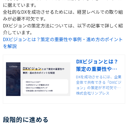
に据えています。
全社的な
DX
を成功させるためには、経営レベルでの取り組
みが必要不可欠です。
DX
ビジョンの策定方法については、以下の記事で詳しく紹
介しています。
DXビジョンとは？策定の重要性や事例・進め方のポイント
を解説
DXビジョンとは？
策定の重要性や事
例・進め方のポイ
DXを成功させるには、企業
全体で共有できる「DXビジ
ントを解説
ョン」の策定が不可欠で
す。本記事では、DXビジョ
株式会社リンプレス
ンの定義や構成要素、経営
戦略との違い、策定の手順
や失敗事例、実際の企業の
取り組み事例までをわかり
段階的に進める
やすく解説します。