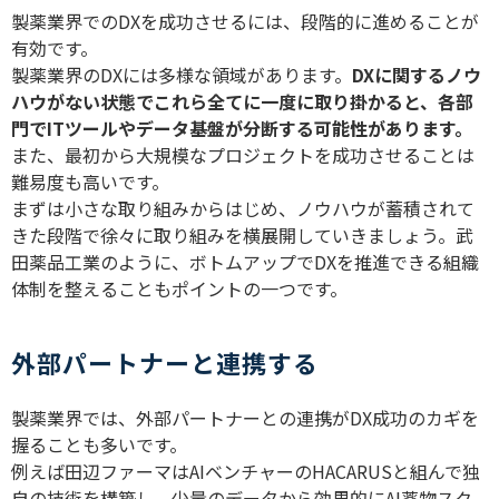
製薬業界での
DX
を成功させるには、段階的に進めることが
有効です。
製薬業界の
DX
には多様な領域があります。
DX
に関するノウ
ハウがない状態でこれら全てに一度に取り掛かると、各部
門で
IT
ツールやデータ基盤が分断する可能性があります。
また、最初から大規模なプロジェクトを成功させることは
難易度も高いです。
まずは小さな取り組みからはじめ、ノウハウが蓄積されて
きた段階で徐々に取り組みを横展開していきましょう。武
田薬品工業のように、ボトムアップで
DX
を推進できる組織
体制を整えることもポイントの一つです。
外部パートナーと連携する
製薬業界では、外部パートナーとの連携が
DX
成功のカギを
握ることも多いです。
例えば田辺ファーマは
AI
ベンチャーの
HACARUS
と組んで独
自の技術を構築し、少量のデータから効果的に
AI
薬物スク