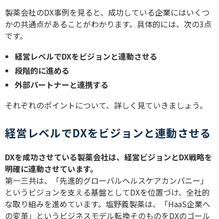
製薬会社の
DX
事例を見ると、成功している企業にはいくつ
かの共通点があることがわかります。具体的には、次の
3
点
です。
経営レベルで
DX
をビジョンと連動させる
段階的に進める
外部パートナーと連携する
それぞれのポイントについて、詳しく見ていきましょう。
経営レベルでDXをビジョンと連動させる
DX
を成功させている製薬会社は、経営ビジョンと
DX
戦略を
明確に連動させています。
第一三共は、「先進的グローバルヘルスケアカンパニー」
というビジョンを支える基盤として
DX
を位置づけ、全社的
な取り組みを進めています。塩野義製薬は、「
HaaS
企業へ
の変革」というビジネスモデル転換そのものを
DX
のゴール