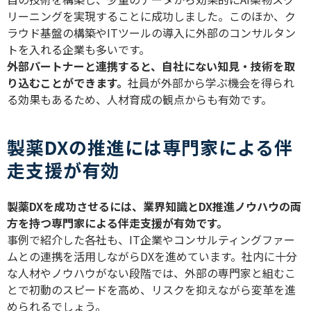
リーニングを実現することに成功しました。このほか、ク
ラウド基盤の構築や
IT
ツールの導入に外部のコンサルタン
トを入れる企業も多いです。
外部パートナーと連携すると、自社にない知見・技術を取
り込むことができます。
社員が外部から学ぶ機会を得られ
る効果もあるため、人材育成の観点からも有効です。
製薬DXの推進には専門家による伴
走支援が有効
製薬
DX
を成功させるには、業界知識と
DX
推進ノウハウの両
方を持つ専門家による伴走支援が有効です。
事例で紹介した各社も、
IT
企業やコンサルティングファー
ムとの連携を活用しながら
DX
を進めています。社内に十分
な人材やノウハウがない段階では、外部の専門家と組むこ
とで初動のスピードを高め、リスクを抑えながら変革を進
められるでしょう。