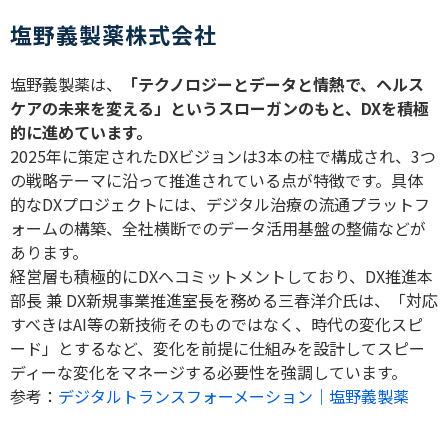
塩野義製薬株式会社
塩野義製薬は、
「テクノロジーとデータと情熱で、ヘルス
ケアの未来を変える」というスローガンのもと、
DX
を積極
的に進めています。
2025
年に策定された
DX
ビジョンは
3
本の柱で構成され、
3
つ
の戦略テーマに沿って推進されている点が特徴です。具体
的な
DX
プロジェクトには、デジタル治療の流通プラットフ
ォームの構築、全社横断でのデータ活用基盤の整備などが
あります。
経営層も積極的に
DX
へコミットメントしており、
DX
推進本
部長 兼
DX
新規事業推進室長を務める三春洋介氏は、「対応
すべきは
AI
等の新技術そのものではなく、時代の変化スピ
ード」とするなど、変化を前提に仕組みを設計してスピー
ディーな変化をマネージする必要性を強調しています。
参考：
デジタルトランスフォーメーション｜塩野義製薬