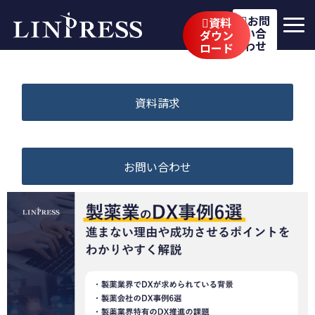
お問
資料
い合
ダウン
わせ
ロード
リンプレスの強み
サービス
資料請求
公開講座
イベント・セミナー
お問い合わせ
事例
ブログ
企業情報
採用情報