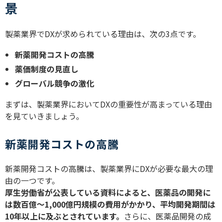
景
製薬業界で
DX
が求められている理由は、次の
3
点です。
新薬開発コストの高騰
薬価制度の見直し
グローバル競争の激化
まずは、製薬業界において
DX
の重要性が高まっている理由
を見ていきましょう。
新薬開発コストの高騰
新薬開発コストの高騰は、製薬業界に
DX
が必要な最大の理
由の一つです。
厚生労働省が公表している資料によると、医薬品の開発に
は数百億〜
1,000
億円規模の費用がかかり、平均開発期間は
10
年以上に及ぶとされています。
さらに、医薬品開発の成