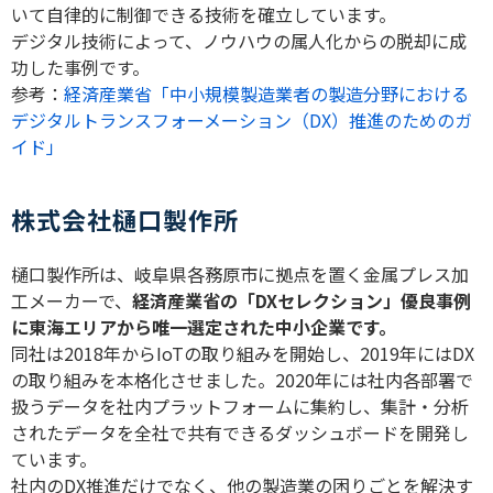
いて自律的に制御できる技術を確立しています。
デジタル技術によって、ノウハウの属人化からの脱却に成
功した事例です。
参考：
経済産業省「中小規模製造業者の製造分野における
デジタルトランスフォーメーション（DX）推進のためのガ
イド」
株式会社樋口製作所
樋口製作所は、岐阜県各務原市に拠点を置く金属プレス加
工メーカーで、
経済産業省の「
DX
セレクション」優良事例
に東海エリアから唯一選定された中小企業です。
同社は
2018
年から
IoT
の取り組みを開始し、
2019
年には
DX
の取り組みを本格化させました。
2020
年には社内各部署で
扱うデータを社内プラットフォームに集約し、集計・分析
されたデータを全社で共有できるダッシュボードを開発し
ています。
社内の
DX
推進だけでなく、他の製造業の困りごとを解決す