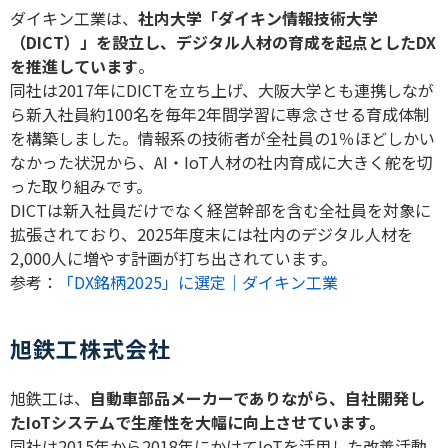
ダイキン工業は、
社内大学「ダイキン情報技術大学
（
DICT
）」を設立し、デジタル人材の育成を起点とした
DX
を推進しています
。
同社は
2017
年に
DICT
を立ち上げ、大阪大学とも連携しなが
ら新入社員約
100
名を毎年
2
年間学習に専念させる育成体制
を構築しました。情報系の技術者が全社員の
1
％ほどしかい
なかった状況から、
AI
・
IoT
人材の社内育成に大きく舵を切
った取り組みです。
DICT
は新入社員だけでなく経営幹部を含む全社員を対象に
拡張されており、
2025
年度末には社内のデジタル人材を
2,000
人に増やす計画が打ち出されています。
参考：
「DX銘柄2025」に選定｜ダイキン工業
旭鉄工株式会社
旭鉄工は、
自動車部品メーカーでありながら、自社開発し
た
IoT
システムで生産性を大幅に向上させています。
同社は
2015
年から
2018
年にかけて
IoT
を活用した改善活動