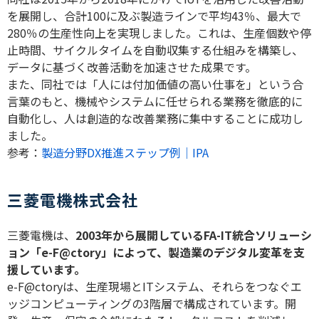
を展開し、合計
100
に及ぶ製造ラインで平均
43
％、最大で
280
％の生産性向上を実現しました。これは、生産個数や停
止時間、サイクルタイムを自動収集する仕組みを構築し、
データに基づく改善活動を加速させた成果です。
また、同社では「人には付加価値の高い仕事を」という合
言葉のもと、機械やシステムに任せられる業務を徹底的に
自動化し、人は創造的な改善業務に集中することに成功し
ました。
参考：
製造分野DX推進ステップ例｜IPA
三菱電機株式会社
三菱電機は、
2003
年から展開している
FA-IT
統合ソリューシ
ョン「
e-F@ctory
」によって、製造業のデジタル変革を支
援しています。
e-F@ctory
は、生産現場と
IT
システム、それらをつなぐエ
ッジコンピューティングの
3
階層で構成されています。開