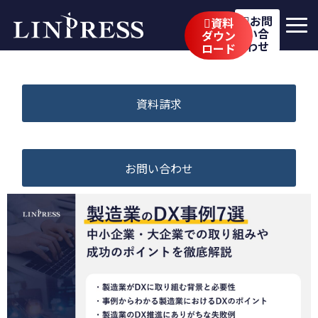
お問
資料
い合
ダウン
わせ
ロード
リンプレスの強み
サービス
資料請求
公開講座
イベント・セミナー
お問い合わせ
事例
ブログ
企業情報
採用情報