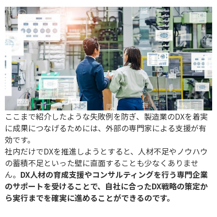
ここまで紹介したような失敗例を防ぎ、製造業の
DX
を着実
に成果につなげるためには、外部の専門家による支援が有
効です。
社内だけで
DX
を推進しようとすると、人材不足やノウハウ
の蓄積不足といった壁に直面することも少なくありませ
ん。
DX
人材の育成支援やコンサルティングを行う専門企業
のサポートを受けることで、自社に合った
DX
戦略の策定か
ら実行までを確実に進めることができるのです。