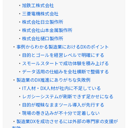
・
旭鉄工株式会社
・
三菱電機株式会社
・
株式会社日立製作所
・
株式会社山本金属製作所
・
株式会社樋口製作所
・
事例からわかる製造業におけるDXのポイント
・
目的とゴールを経営レベルで明確にする
・
スモールスタートで成功体験を積み上げる
・
データ活用の仕組みを全社横断で整備する
・
製造業のDX推進にありがちな失敗例
・
IT人材・DX人材が社内に不足している
・
レガシーシステムが刷新できず足かせになる
・
目的が曖昧なままツール導入が先行する
・
現場の巻き込みが不十分で定着しない
・
製造業DXを成功させるには外部の専門家の支援が
有効