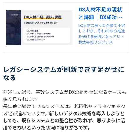
DX人材不足の現状
と課題｜DX成功の
ための人材育成方
DX人材は多くの企業で不足
しており、それがDXの推進
法とは？
を妨げる要因となっていま
す。DX人材の確保をするに
株式会社リンプレス
は、採用の強化や人材育成
などの方法が挙げられま
す。おすすめのDX人材育成
手法を紹介します。
レガシーシステムが刷新できず足かせに
なる
前述した通り、基幹システムが
DX
の足かせになるケースも
多く見られます。
長年使い続けているシステムは、老朽化やブラックボック
ス化が進んでいます。
新しいデジタル技術を導入しようと
しても、既存システムとの整合性が取れず、思うように活
用できないといった状況に陥りがちです。