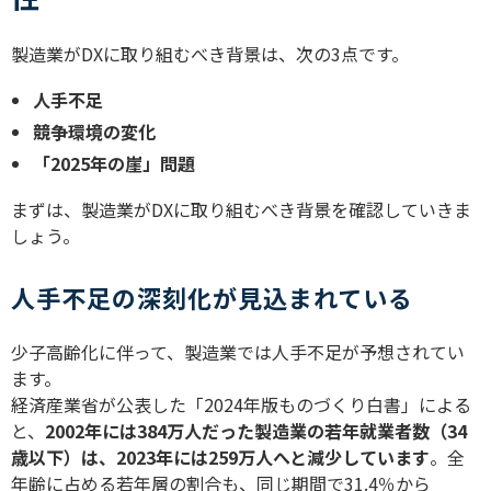
製造業が
DX
に取り組むべき背景は、次の
3
点です。
人手不足
競争環境の変化
「
2025
年の崖」問題
まずは、製造業が
DX
に取り組むべき背景を確認していきま
しょう。
人手不足の深刻化が見込まれている
少子高齢化に伴って、製造業では人手不足が予想されてい
ます。
経済産業省が公表した「
2024
年版ものづくり白書」による
と、
2002
年には
384
万人だった製造業の若年就業者数（
34
歳以下）は、
2023
年には
259
万人へと減少しています
。全
年齢に占める若年層の割合も、同じ期間で
31.4
％から