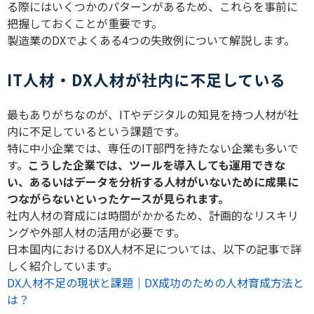
る際にはいくつかのパターンがあるため、これらを事前に
把握しておくことが重要です。
製造業の
DX
でよくある
4
つの失敗例について解説します。
IT人材・DX人材が社内に不足している
最もありがちなのが、
IT
やデジタルの知見を持つ人材が社
内に不足しているという課題です。
特に中小企業では、専任の
IT
部門を持たない企業も多いで
す。
こうした企業では、ツールを導入しても運用できな
い、あるいはデータを分析する人材がいないために成果に
つながらないといったケースが見られます。
社内人材の育成には時間がかかるため、計画的なリスキリ
ングや外部人材の活用が必要です。
日本国内における
DX
人材不足については、以下の記事で詳
しく紹介しています。
DX人材不足の現状と課題｜DX成功のための人材育成方法と
は？