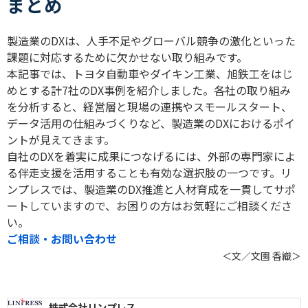
まとめ
製造業の
DX
は、人手不足やグローバル競争の激化といった
課題に対応するために欠かせない取り組みです。
本記事では、トヨタ自動車やダイキン工業、旭鉄工をはじ
めとする計
7
社の
DX
事例を紹介しました。各社の取り組み
を分析すると、経営層と現場の連携やスモールスタート、
データ活用の仕組みづくりなど、製造業の
DX
におけるポイ
ントが見えてきます。
自社の
DX
を着実に成果につなげるには、外部の専門家によ
る伴走支援を活用することも有効な選択肢の一つです。リ
ンプレスでは、製造業の
DX
推進と人材育成を一貫してサポ
ートしていますので、お困りの方はお気軽にご相談くださ
い。
ご相談・お問い合わせ
＜文／文園 香織＞
株式会社リンプレス