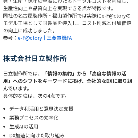
発・生産・保守の全般にわたるトータルコストを削減し、
生産性向上や品質向上を実現できる点が特徴です。
同社の名古屋製作所・福山製作所では実際に
e-F@ctory
の
モデル工場として同製品を導入し、コスト削減と付加価値
の向上に成功しました。
参考：
e-F@ctory｜三菱電機FA
株式会社日立製作所
日立製作所では、
「情報の集約」から「高度な情報の活
用」へのシフトをキーワードに掲げ、全社的な
DX
に取り組
んでいます。
具体的な柱は、次の
4
点です。
データ利活用と意思決定支援
業務プロセスの効率化
生成
AI
の活用
DX
加速に向けた取り組み