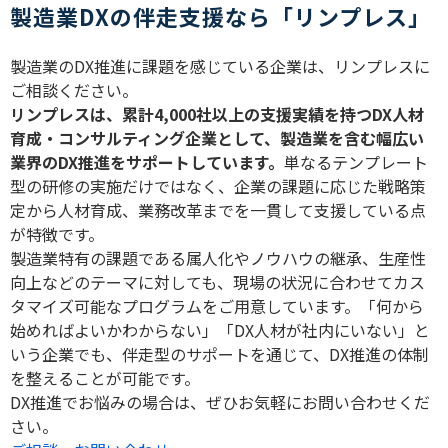
製造業DXの伴走支援なら「リンプレス」
製造業の
DX
推進に課題を感じている企業は、リンプレスに
ご相談ください。
リンプレスは、累計
4,000
社以上の支援実績を持つ
DX
人材
育成・コンサルティング企業として、製造業を含む幅広い
業界の
DX
推進をサポートしています。
単なるテンプレート
型の研修の実施だけではなく、企業の課題に応じた戦略策
定から人材育成、業務改革までを一貫して支援している点
が特徴です。
製造業特有の課題である属人化やノウハウの継承、生産性
向上などのテーマに対しても、現場の状況に合わせてカス
タマイズ可能なプログラムをご用意しています。「何から
始めればよいかわからない」「
DX
人材が社内にいない」と
いう企業でも、伴走型のサポートを通じて、
DX
推進の体制
を整えることが可能です。
DX
推進でお悩みの場合は、ぜひお気軽にお問い合わせくだ
さい。