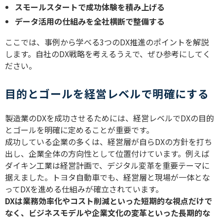
スモールスタートで成功体験を積み上げる
データ活用の仕組みを全社横断で整備する
ここでは、事例から学べる
3
つの
DX
推進のポイントを解説
します。自社の
DX
戦略を考えるうえで、ぜひ参考にしてく
ださい。
目的とゴールを経営レベルで明確にする
製造業の
DX
を成功させるためには、経営レベルで
DX
の目的
とゴールを明確に定めることが重要です。
成功している企業の多くは、経営層が自ら
DX
の方針を打ち
出し、企業全体の方向性として位置付けています。例えば
ダイキン工業は経営計画で、デジタル変革を重要テーマに
据えました。トヨタ自動車でも、経営層と現場が一体とな
って
DX
を進める仕組みが確立されています。
DX
は業務効率化やコスト削減といった短期的な視点だけで
なく、ビジネスモデルや企業文化の変革といった長期的な