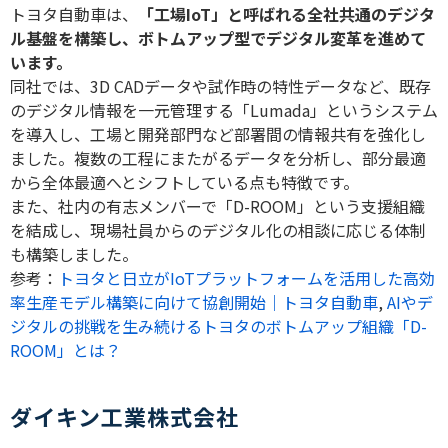
トヨタ自動車は、
「工場
IoT
」と呼ばれる全社共通のデジタ
ル基盤を構築し、ボトムアップ型でデジタル変革を進めて
います。
同社では、
3D CAD
データや試作時の特性データなど、既存
のデジタル情報を一元管理する「
Lumada
」というシステム
を導入し、工場と開発部門など部署間の情報共有を強化し
ました。複数の工程にまたがるデータを分析し、部分最適
から全体最適へとシフトしている点も特徴です。
また、社内の有志メンバーで「
D-ROOM
」という支援組織
を結成し、現場社員からのデジタル化の相談に応じる体制
も構築しました。
参考：
トヨタと日立がIoTプラットフォームを活用した高効
率生産モデル構築に向けて協創開始｜トヨタ自動車
,
AIやデ
ジタルの挑戦を生み続けるトヨタのボトムアップ組織「D-
ROOM」とは？
ダイキン工業株式会社