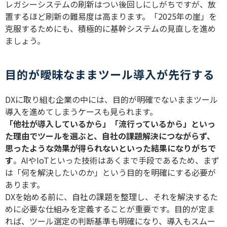
レガシーシステムの刷新はつい後回しにしがちですが、放
置するほど刷新の難易度は高まります。「
2025
年の崖」を
克服するためにも、積極的に基幹システムの見直しを進め
ましょう。
目的が曖昧なままツール導入が先行する
DX
に取り組む企業の中には、目的が明確でないままツール
導入を進めてしまうケースも見られます。
「他社が導入しているから」「流行っているから」といっ
た理由でツールを選ぶと、自社の課題解決につながらず、
思ったような効果が得られないといった結果になりがちで
す
。
AI
や
IoT
といった技術はあくまで手段であるため、まず
は「何を解決したいのか」という目的を明確にする必要が
あります。
DX
を始める前に、自社の課題を整理し、それを解決するた
めに必要な仕組みを定義することが重要です。目的が定ま
れば、ツール選定の判断基準も明確になり、導入もスムー