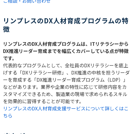
ご相談・お問い合わせ
リンプレスのDX人材育成プログラムの特
徴
リンプレスの
DX
人材育成プログラムは、
IT
リテラシーから
DX
推進リーダー育成までを幅広くカバーしている点が特徴
です。
代表的なプログラムとして、全社員の
DX
リテラシーを底上
げする「
DX
リテラシー研修」、
DX
推進の中核を担うリーダ
ーを育成する「
DX
推進リーダー育成プログラム（
LDP
）」
などがあります。業界や企業の特性に応じて研修内容をカ
スタマイズできるため、製造業の現場で求められるスキル
を効果的に習得することが可能です。
リンプレスのDX人材育成支援サービスについて詳しくはこ
ちら