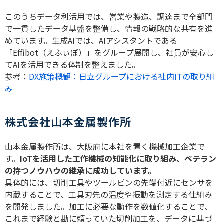
このうちデータ利活用では、営業や製造、調達まで全部門
で一貫したデータ基盤を整備し、情報の戦略的な共有を進
めています。生成
AI
では、
AI
アシスタントである
「
Effibot
（えふぃぼ）」をグループ展開し、社員が安心し
て
AI
を活用できる体制を整えました。
参考：
DX施策概観：日立グループにおける社内ITの取り組
み
株式会社山本金属製作所
山本金属製作所は、大阪府に本社を置く機械加工企業で
す。
IoT
を活用した工作機械の知能化に取り組み、ベテラン
の持つノウハウの継承に成功しています。
具体的には、切削工具やツールピンの先端付近にセンサを
内蔵することで、工具刃先の温度や振動を測定する仕組み
を開発しました。加工に必要な動作を数値化することで、
これまで経験と勘に頼っていた切削加工を、データに基づ