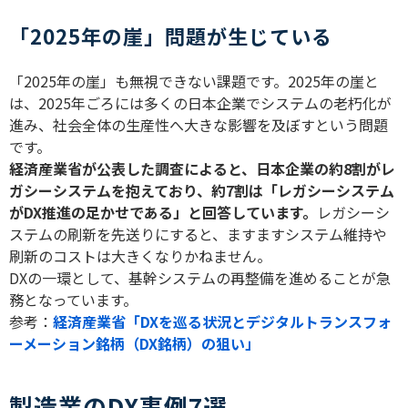
「2025年の崖」問題が生じている
「
2025
年の崖」も無視できない課題です。
2025
年の崖と
は、
2025
年ごろには多くの日本企業でシステムの老朽化が
進み、社会全体の生産性へ大きな影響を及ぼすという問題
です。
経済産業省が公表した調査によると、日本企業の約
8
割がレ
ガシーシステムを抱えており、約
7
割は「レガシーシステム
が
DX
推進の足かせである」と回答しています。
レガシーシ
ステムの刷新を先送りにすると、ますますシステム維持や
刷新のコストは大きくなりかねません。
DX
の一環として、基幹システムの再整備を進めることが急
務となっています。
参考：
経済産業省「DXを巡る状況とデジタルトランスフォ
ーメーション銘柄（DX銘柄）の狙い」
製造業のDX事例7選