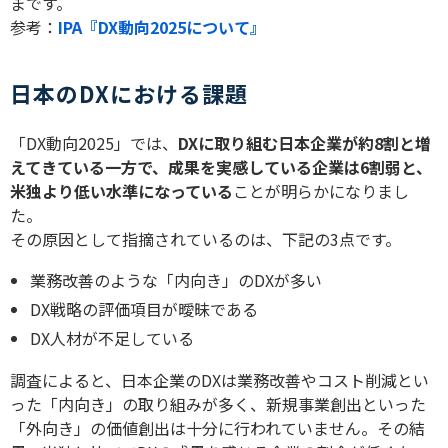
まです。
参考：
IPA『DX動向2025について』
日本のDXにおける課題
「
DX
動向
2025
」では、
DX
に取り組む日本企業が約
8
割と増
えてきている一方で、成果を実感している企業は
6
割弱と、
米独より低い水準になっている
ことが明らかになりまし
た。
その原因として指摘されているのは、下記の
3
点です。
業務改善のような「内向き」の
DX
が多い
DX
戦略の評価項目が曖昧である
DX
人材が不足している
調査によると、日本企業の
DX
は業務改善やコスト削減とい
った「内向き」の取り組みが多く、新規事業創出といった
「外向き」の価値創出は十分に行われていません。その結