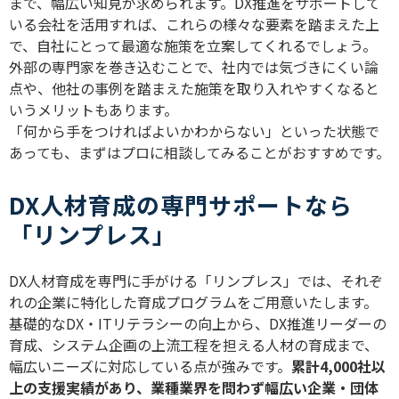
まで、幅広い知見が求められます。
DX
推進をサポートして
いる会社を活用すれば、これらの様々な要素を踏まえた上
で、自社にとって最適な施策を立案してくれるでしょう。
外部の専門家を巻き込むことで、社内では気づきにくい論
点や、他社の事例を踏まえた施策を取り入れやすくなると
いうメリットもあります。
「何から手をつければよいかわからない」といった状態で
あっても、まずはプロに相談してみることがおすすめです。
DX人材育成の専門サポートなら
「リンプレス」
DX
人材育成を専門に手がける「リンプレス」では、それぞ
れの企業に特化した育成プログラムをご用意いたします。
基礎的な
DX
・
IT
リテラシーの向上から、
DX
推進リーダーの
育成、システム企画の上流工程を担える人材の育成まで、
幅広いニーズに対応している点が強みです。
累計
4,000
社以
上の支援実績があり、業種業界を問わず幅広い企業・団体