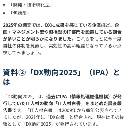
「開発・技術特化型」
「包括型」
2025
年の調査では、
DX
に成果を感じている企業ほど、企
画・マネジメント型や包括型の
IT
部門を設置している割合
が多いことが明らかになりました。
これらをもとに今一度
自社の体制を見直し、実効性の高い組織となっているか点
検してみましょう。
資料②「DX動向2025」（IPA）と
は
「
DX
動向
2025
」は、
過去に
IPA
（情報処理推進機構）が発
行していた
IT
人材の動向「
IT
人材白書」をまとめた調査報
告書です。
「
IT
人材白書」は
2009
年から毎年公表されてき
ましたが、
2021
年に「
DX
白書」と統合され、現在はその後
継として「
DX
動向
2025
」が発行されています。