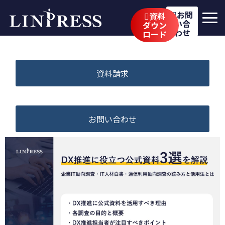
お問
資料
い合
ダウン
わせ
ロード
リンプレスの強み
サービス
資料請求
公開講座
イベント・セミナー
お問い合わせ
事例
ブログ
企業情報
採用情報