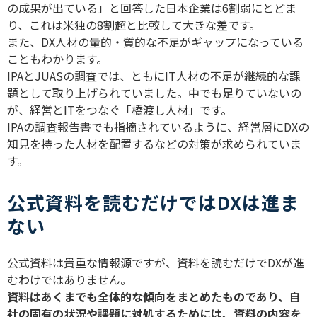
の成果が出ている」と回答した日本企業は
6
割弱にとどま
り、これは米独の
8
割超と比較して大きな差です。
また、
DX
人材の量的・質的な不足がギャップになっている
こともわかります。
IPA
と
JUAS
の調査では、ともに
IT
人材の不足が継続的な課
題として取り上げられていました。中でも足りていないの
が、経営と
IT
をつなぐ「橋渡し人材」です。
IPA
の調査報告書でも指摘されているように、経営層に
DX
の
知見を持った人材を配置するなどの対策が求められていま
す。
公式資料を読むだけではDXは進ま
ない
公式資料は貴重な情報源ですが、資料を読むだけで
DX
が進
むわけではありません。
資料はあくまでも全体的な傾向をまとめたものであり、自
社の固有の状況や課題に対処するためには、資料の内容を