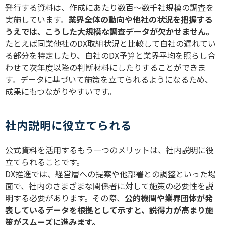
発行する資料は、作成にあたり数百〜数千社規模の調査を
実施しています。
業界全体の動向や他社の状況を把握する
うえでは、こうした大規模な調査データが欠かせません。
たとえば同業他社の
DX
取組状況と比較して自社の遅れてい
る部分を特定したり、自社の
DX
予算と業界平均を照らし合
わせて次年度以降の判断材料にしたりすることができま
す。データに基づいて施策を立てられるようになるため、
成果にもつながりやすいです。
社内説明に役立てられる
公式資料を活用するもう一つのメリットは、社内説明に役
立てられることです。
DX
推進では、経営層への提案や他部署との調整といった場
面で、社内のさまざまな関係者に対して施策の必要性を説
明する必要があります。その際、
公的機関や業界団体が発
表しているデータを根拠として示すと、説得力が高まり施
策がスムーズに進みます。