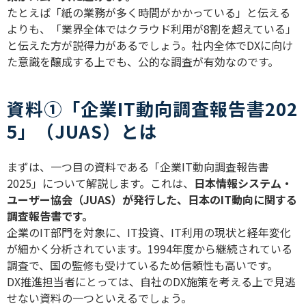
たとえば「紙の業務が多く時間がかかっている」と伝える
よりも、「業界全体ではクラウド利用が
8
割を超えている」
と伝えた方が説得力があるでしょう。社内全体で
DX
に向け
た意識を醸成する上でも、公的な調査が有効なのです。
資料①「企業IT動向調査報告書202
5」（JUAS）とは
まずは、一つ目の資料である「企業
IT
動向調査報告書
2025
」について解説します。これは、
日本情報システム・
ユーザー協会（
JUAS
）が発行した、日本の
IT
動向に関する
調査報告書です。
企業の
IT
部門を対象に、
IT
投資、
IT
利用の現状と経年変化
が細かく分析されています。
1994
年度から継続されている
調査で、国の監修も受けているため信頼性も高いです。
DX
推進担当者にとっては、自社の
DX
施策を考える上で見逃
せない資料の一つといえるでしょう。