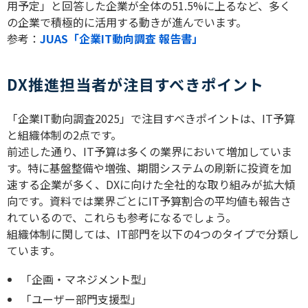
用予定」と回答した企業が全体の
51.5%
に上るなど、多く
の企業で積極的に活用する動きが進んでいます。
参考：
JUAS「企業IT動向調査 報告書」
DX推進担当者が注目すべきポイント
「企業
IT
動向調査
2025
」で注目すべきポイントは、
IT
予算
と組織体制の
2
点です。
前述した通り、
IT
予算は多くの業界において増加していま
す。特に基盤整備や増強、期間システムの刷新に投資を加
速する企業が多く、
DX
に向けた全社的な取り組みが拡大傾
向です。資料では業界ごとに
IT
予算割合の平均値も報告さ
れているので、これらも参考になるでしょう。
組織体制に関しては、
IT
部門を以下の
4
つのタイプで分類し
ています。
「企画・マネジメント型」
「ユーザー部門支援型」