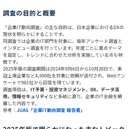
調査の目的と概要
「企業
IT
動向調査」の主な目的は、日本企業における
DX
の
現状を明らかにすることです。
同調査では企業の
IT
部門を対象に、毎年アンケート調査と
インタビュー調査を行っています。年度ごとに重点テーマ
を設定し、トレンドに合わせた分析を実施している点も特
徴です。
2025
年版の調査期間は
2024
年
9
月
6
日から
10
月
28
日で、東
証上場企業など
4,500
社を対象に依頼が送付され、
Web
アン
ケートで
981
社から回答を得ています。
調査項目は、
IT
予算・投資マネジメント、
DX
、データ活
用、情報セキュリティ
など多岐に渡り、企業の
IT
全般を網
羅した内容です。
参考：
JUAS「企業IT動向調査 報告書」
2025年版で明らかになった主なトピック