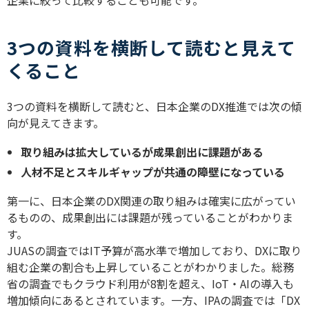
企業に絞って比較することも可能です。
3つの資料を横断して読むと見えて
くること
3
つの資料を横断して読むと、日本企業の
DX
推進では次の傾
向が見えてきます。
取り組みは拡大しているが成果創出に課題がある
人材不足とスキルギャップが共通の障壁になっている
第一に、日本企業の
DX
関連の取り組みは確実に広がってい
るものの、成果創出には課題が残っていることがわかりま
す。
JUAS
の調査では
IT
予算が高水準で増加しており、
DX
に取り
組む企業の割合も上昇していることがわかりました。総務
省の調査でもクラウド利用が
8
割を超え、
IoT
・
AI
の導入も
増加傾向にあるとされています。一方、
IPA
の調査では「
DX