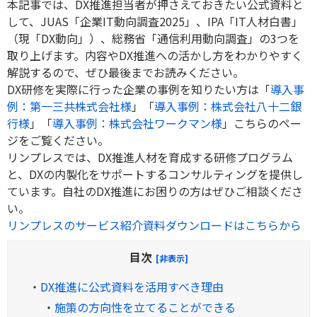
本記事では、
DX
推進担当者が押さえておきたい公式資料と
して、
JUAS
「企業
IT
動向調査
2025
」、
IPA
「
IT
人材白書」
（現「
DX
動向」）、総務省「通信利用動向調査」の
3
つを
取り上げます。内容や
DX
推進への活かし方をわかりやすく
解説するので、ぜひ最後までお読みください。
DX研修を実際に行った企業の事例を知りたい方は「
導入事
例：第一三共株式会社様
」「
導入事例：株式会社八十二銀
行様
」「
導入事例：株式会社ワークマン様
」こちらのペー
ジをご覧ください。
リンプレスでは、DX推進人材を育成する研修プログラム
と、DXの内製化をサポートするコンサルティングを提供し
ています。自社のDX推進にお困りの方はぜひご相談くださ
い。
リンプレスのサービス紹介資料ダウンロードはこちらから
目次
[非表示]
・
DX推進に公式資料を活用すべき理由
・
施策の方向性を立てることができる