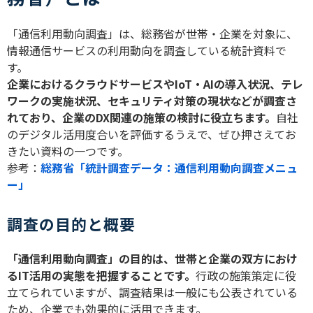
「通信利用動向調査」は、総務省が世帯・企業を対象に、
情報通信サービスの利用動向を調査している統計資料で
す。
企業におけるクラウドサービスや
IoT
・
AI
の導入状況、テレ
ワークの実施状況、セキュリティ対策の現状などが調査さ
れており、企業の
DX
関連の施策の検討に役立ちます。
自社
のデジタル活用度合いを評価するうえで、ぜひ押さえてお
きたい資料の一つです。
参考：
総務省「統計調査データ：通信利用動向調査メニュ
ー」
調査の目的と概要
「通信利用動向調査」の目的は、世帯と企業の双方におけ
る
IT
活用の実態を把握することです。
行政の施策策定に役
立てられていますが、調査結果は一般にも公表されている
ため、企業でも効果的に活用できます。