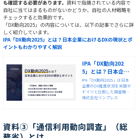
も確認する必要があります。
資料で指摘されている内容で
自社に当てはまるものがないかどうか、自社の人材戦略を
チェックすると効果的です。
「
DX
動向
2025
」の内容については、以下の記事でさらに詳
しく紹介しています。
IPA「DX動向2025」とは？日本企業におけるDXの現状とポ
イントもわかりやすく解説
IPA「DX動向202
5」とは？日本企業
におけるDXの現状
IPA「DX動向2025」は日本
企業のDX推進状況を米国や
とポイントもわか
ドイツと比較した調査報告
りやすく解説
書です。本記事ではDX動向
株式会社リンプレス
2025の内容と、自社のDX推
進に活かす方法をわかりや
すく解説します。
資料③「通信利用動向調査」（総
務省）とは