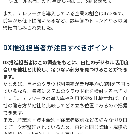
ジュール共有」が前年から増加し、
5
割を超える
また、テレワークを導入している企業の割合は
47.3%
で、
前年から低下傾向にあるなど、数年前のトレンドからの回
帰傾向もみられました。
DX推進担当者が注目すべきポイント
DX
推進担当者はこの調査をもとに、自社のデジタル活用度
合いを他社と比較し、足りない部分を見つけることができ
ます。
たとえば、自社のクラウド利用率が業界平均の
8
割を下回っ
ているなら、業務システムのクラウド化を検討するべきで
しょう。テレワークの導入率や利用形態を比較すれば、自
社の働き方が他社と比較してどの立ち位置にあるのか把握
できます。
また、産業別・資本金別・従業者数別などの様々な切り口
でデータが整理されているため、自社と同じ業種・規模の