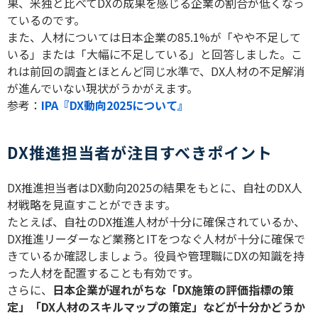
果、米独と比べて
DX
の成果を感じる企業の割合が低くなっ
ているのです。
また、人材については日本企業の
85.1%
が「やや不足して
いる」または「大幅に不足している」と回答しました。こ
れは前回の調査とほとんど同じ水準で、
DX
人材の不足解消
が進んでいない現状がうかがえます。
参考：
IPA『DX動向2025について』
DX推進担当者が注目すべきポイント
DX
推進担当者は
DX
動向
2025
の結果をもとに、自社の
DX
人
材戦略を見直すことができます。
たとえば、自社の
DX
推進人材が十分に確保されているか、
DX
推進リーダーなど業務と
IT
をつなぐ人材が十分に確保で
きているか確認しましょう。役員や管理職に
DX
の知識を持
った人材を配置することも有効です。
さらに、
日本企業が遅れがちな「
DX
施策の評価指標の策
定」「
DX
人材のスキルマップの策定」などが十分かどうか