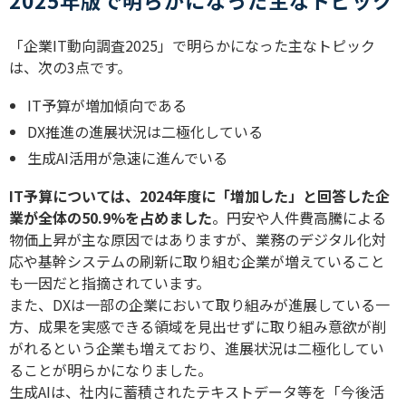
「企業
IT
動向調査
2025
」で明らかになった主なトピック
は、次の
3
点です。
IT
予算が増加傾向である
DX
推進の進展状況は二極化している
生成
AI
活用が急速に進んでいる
IT
予算については、
2024
年度に「増加した」と回答した企
業が全体の
50.9%
を占めました
。円安や人件費高騰による
物価上昇が主な原因ではありますが、業務のデジタル化対
応や基幹システムの刷新に取り組む企業が増えていること
も一因だと指摘されています。
また、
DX
は一部の企業において取り組みが進展している一
方、成果を実感できる領域を見出せずに取り組み意欲が削
がれるという企業も増えており、進展状況は二極化してい
ることが明らかになりました。
生成
AI
は、社内に蓄積されたテキストデータ等を「今後活