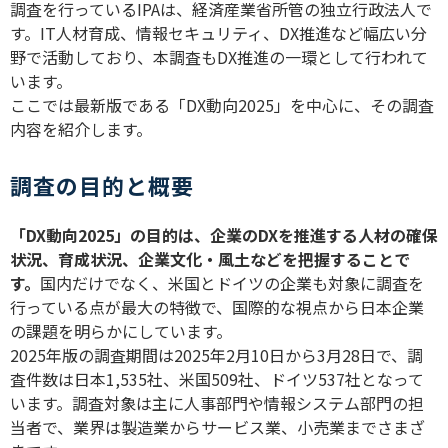
調査を行っている
IPA
は、経済産業省所管の独立行政法人で
す。
IT
人材育成、情報セキュリティ、
DX
推進など幅広い分
野で活動しており、本調査も
DX
推進の一環として行われて
います。
ここでは最新版である「
DX
動向
2025
」を中心に、その調査
内容を紹介します。
調査の目的と概要
「
DX
動向
2025
」の目的は、企業の
DX
を推進する人材の確保
状況、育成状況、企業文化・風土などを把握することで
す。
国内だけでなく、米国とドイツの企業も対象に調査を
行っている点が最大の特徴で、国際的な視点から日本企業
の課題を明らかにしています。
2025
年版の調査期間は
2025
年
2
月
10
日から
3
月
28
日で、調
査件数は日本
1,535
社、米国
509
社、ドイツ
537
社となって
います。調査対象は主に人事部門や情報システム部門の担
当者で、業界は製造業からサービス業、小売業までさまざ