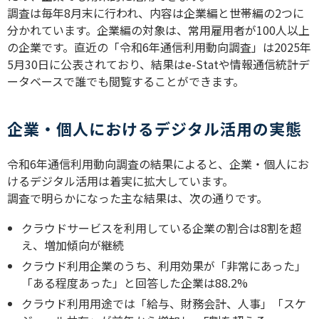
調査は毎年
8
月末に行われ、内容は企業編と世帯編の
2
つに
分かれています。企業編の対象は、常用雇用者が
100
人以上
の企業です。直近の「令和
6
年通信利用動向調査」は
2025
年
5
月
30
日に公表されており、結果は
e-Stat
や情報通信統計デ
ータベースで誰でも閲覧することができます。
企業・個人におけるデジタル活用の実態
令和
6
年通信利用動向調査の結果によると、企業・個人にお
けるデジタル活用は着実に拡大しています。
調査で明らかになった主な結果は、次の通りです。
クラウドサービスを利用している企業の割合は
8
割を超
え、増加傾向が継続
クラウド利用企業のうち、利用効果が「非常にあった」
「ある程度あった」と回答した企業は
88.2%
クラウド利用用途では「給与、財務会計、人事」「スケ