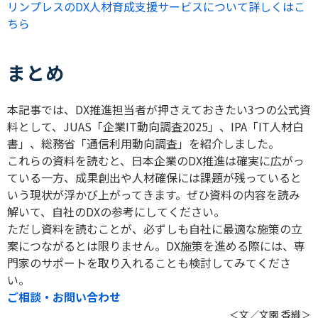
リンプレスのDX人材育成支援サービスについて詳しくはこ
ちら
まとめ
本記事では、
DX
推進担当者が押さえておきたい
3
つの公式資
料として、
JUAS
「企業
IT
動向調査
2025
」、
IPA
「
IT
人材白
書」、総務省「通信利用動向調査」を紹介しました。
これらの資料を読むと、日本企業の
DX
推進は確実に広がっ
ている一方、成果創出や人材確保には課題が残っていると
いう現状が浮かび上がってきます。ぜひ資料の内容を読み
解いて、自社の
DX
の参考にしてください。
ただし資料を読むことが、必ずしも自社に最適な施策の立
案につながるとは限りません。
DX
施策を進める際には、専
門家のサポートを取り入れることも検討してみてくださ
い。
ご相談・お問い合わせ
＜文／文園 香織＞