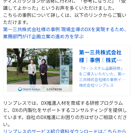
ディスカッションが活発に行われ、「参考になった」「受
講してよかった」というお声を多くいただけました。
こちらの事例について詳しくは、以下のリンクからご覧い
ただけます。
第一三共株式会社様の事例 現場主導のDXを実現するため、
業務部門がIT企画立案の進め方を学ぶ
第一三共株式会社
様｜事例｜株式会
社リンプレス
「IT・システム企画研修」
をご導入いただいた、第一
三共株式会社様の事例イン
タビューを紹介します。
株式会社リンプレス
リンプレスでは、DX推進人材を育成する研修プログラム
と、DXの内製化をサポートするコンサルティングを提供し
ています。自社のDX推進にお困りの方はぜひご相談くださ
い。
リンプレスのサービス紹介資料ダウンロードはこちらから