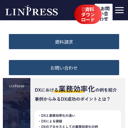
お問
資料
い合
ダウン
わせ
ロード
リンプレスの強み
サービス
資料請求
公開講座
イベント・セミナー
お問い合わせ
事例
ブログ
企業情報
採用情報