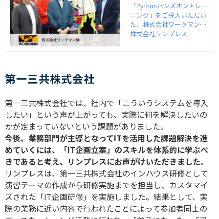
会社リンプレス
「Pythonハンズオントレー
ニング」をご導入いただい
た、株式会社ワークマン様
の事例インタビューを紹介
株式会社リンプレス
します。
第一三共株式会社
第一三共株式会社では、社内で「こういうシステムを導入
したい」という声が上がっても、実際に何を解決したいの
かが定まっていないという課題がありました。
今後、業務部門が主導となってITを活用した課題解決を進
めていくには、「IT企画立案」のスキルを体系的に学ぶべ
きであると考え、リンプレスにお声がけいただきました。
リンプレスは、第一三共株式会社のインハウス研修として
演習テーマの作成から研修実施までを担当し、カスタマイ
ズされた「IT企画研修」を実施しました。結果として、実
際の業務に近い内容で行われたことによって参加者同士の