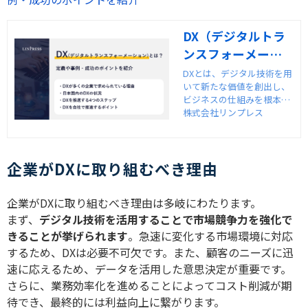
DX（デジタルトラ
ンスフォーメーシ
ョン）とは？定義
DXとは、デジタル技術を用
いて新たな価値を創出し、
や事例・成功のポ
ビジネスの仕組みを根本的
イントを紹介
に変革する施策を指しま
株式会社リンプレス
す。昨今の社会情勢の変化
やIT技術の発展によって、
多くの企業にとってDXが急
企業がDXに取り組むべき理由
務となっています。DXの定
義から取り組みの事例まで
詳しく紹介します。
企業がDXに取り組むべき理由は多岐にわたります。
まず、
デジタル技術を活用することで市場競争力を強化で
きることが挙げられます
。急速に変化する市場環境に対応
するため、DXは必要不可欠です。また、顧客のニーズに迅
速に応えるため、データを活用した意思決定が重要です。
さらに、業務効率化を進めることによってコスト削減が期
待でき、最終的には利益向上に繋がります。