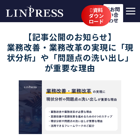
お問
資料
い合
ダウン
わせ
ロード
リンプレスの強み
【記事公開のお知らせ】
サービス
業務改善・業務改革の実現に「現
状分析」や「問題点の洗い出し」
公開講座
が重要な理由
イベント・セミナー
事例
ブログ
企業情報
採用情報