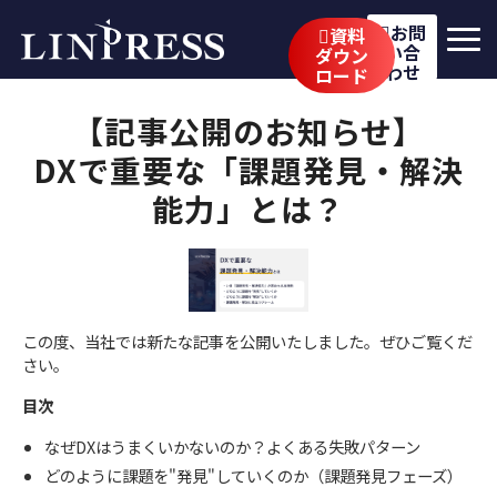
お問
資料
い合
ダウン
わせ
ロード
リンプレスの強み
【記事公開のお知らせ】
サービス
DXで重要な「課題発見・解決
能力」とは？
公開講座
イベント・セミナー
事例
この度、当社では新たな記事を公開いたしました。​​​ぜひご覧くだ
ブログ
さい。
企業情報
目次
なぜDXはうまくいかないのか？よくある失敗パターン
採用情報
どのように課題を"発見"していくのか（課題発見フェーズ）