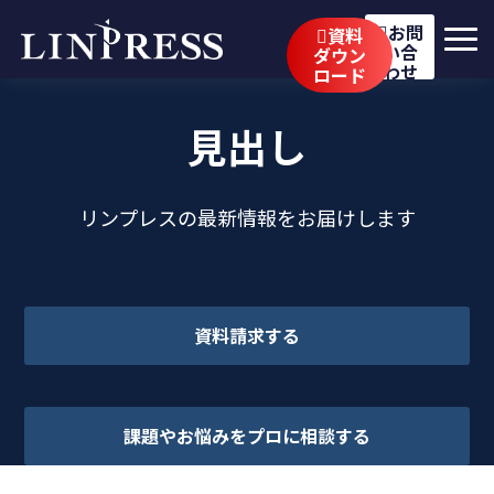
お問
資料
い合
ダウン
わせ
ロード
リンプレスの強み
見出し
サービス
公開講座
リンプレスの最新情報をお届けします
イベント・セミナー
事例
資料請求する
ブログ
企業情報
課題やお悩みをプロに相談する
採用情報