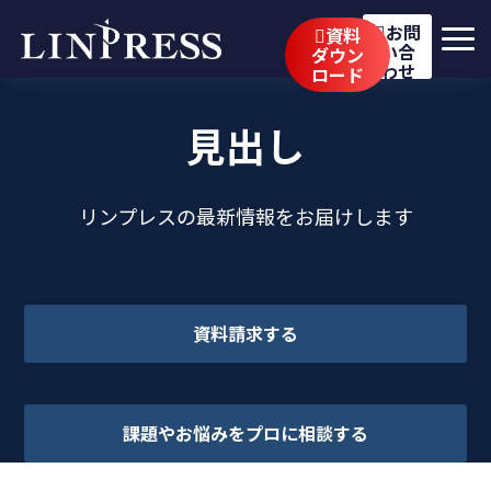
お問
資料
い合
ダウン
わせ
ロード
リンプレスの強み
見出し
サービス
公開講座
リンプレスの最新情報をお届けします
イベント・セミナー
事例
資料請求する
ブログ
企業情報
課題やお悩みをプロに相談する
採用情報