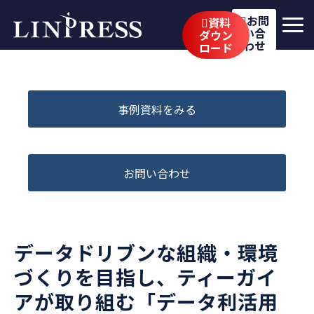
お問
資料
い合
ダウン
わせ
ロード
リンプレスの強み
サービス
事例資料をみる
公開講座
イベント・セミナー
お問い合わせ
事例
ブログ
データドリブンな組織・環境
企業情報
づくりを目指し、ティーガイ
採用情報
アが取り組む「データ利活用