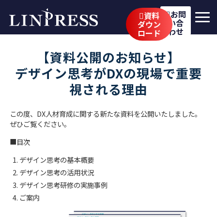
お問
資料
い合
ダウン
わせ
ロード
リンプレスの強み
【資料公開のお知らせ】
サービス
デザイン思考がDXの現場で重要
視される理由
公開講座
イベント・セミナー
この度、DX人材育成に関する新たな資料を公開いたしました。​
​​​​​ぜひご覧ください。
事例
■目次
ブログ
デザイン思考の基本概要
デザイン思考の活用状況
企業情報
デザイン思考研修の実施事例
ご案内
採用情報