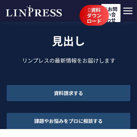
お問
資料
い合
ダウン
わせ
ロード
リンプレスの強み
見出し
サービス
公開講座
リンプレスの最新情報をお届けします
イベント・セミナー
事例
資料請求する
ブログ
企業情報
課題やお悩みをプロに相談する
採用情報