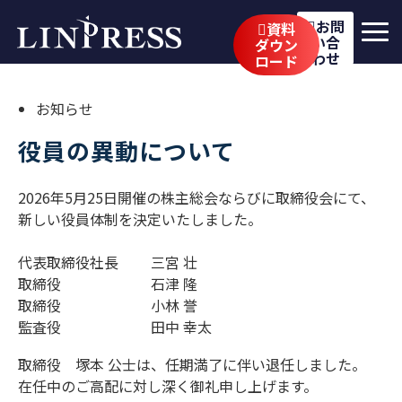
お問
資料
い合
ダウン
わせ
ロード
リンプレスの強み
お知らせ
サービス
役員の異動について
公開講座
2026年5月25日開催の株主総会ならびに取締役会にて、
イベント・セミナー
新しい役員体制を決定いたしました。
事例
代表取締役社長 三宮 壮
取締役 石津 隆
ブログ
取締役 小林 誉
監査役 田中 幸太
企業情報
取締役 塚本 公士は、任期満了に伴い退任しました。
採用情報
在任中のご高配に対し深く御礼申し上げます。