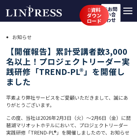
お問
資料
い合
ダウン
わせ
ロード
リンプレスの強み
お知らせ
サービス
【開催報告】累計受講者数3,000
公開講座
名以上！プロジェクトリーダー実
践研修「TREND-PL®」を開催し
イベント・セミナー
ました
事例
平素より弊社サービスをご愛顧いただきまして、誠にあ
ブログ
りがとうございます。
企業情報
この度、当社は2026年2月3日（火）～2月6日（金）に琵
琶湖マリオットホテルにおいて、プロジェクトリーダー
採用情報
実践研修「TREND‑PL®」を開催しましたので、お知らせ