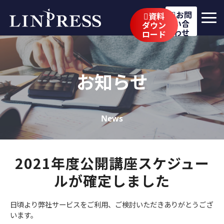
お問
資料
い合
ダウン
わせ
ロード
リンプレスの強み
サービス
お知らせ
公開講座
イベント・セミナー
News
事例
2021年度公開講座スケジュー
ブログ
ルが確定しました
企業情報
日頃より弊社サービスをご利用、ご検討いただきありがとうござ
採用情報
います。