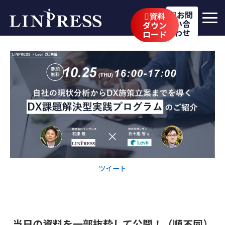
お問
資料
い合
ダウン
わせ
ロード
リンプレスの強み
サービス
公開講座
イベント・セミナー
事例
ブログ
ツイート
企業情報
採用情報
当日の資料を一部抜粋して公開！（順不同）