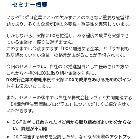
｜セミナー概要
いまや"DX"は企業にとって欠かすことのできない重要な経営課
題であり、多くの企業がDXの必要性・重要性を実感しています。
​​​しかしながら、実際にDXを推進し、ある程度の成果を実感でき
ている企業は一握りに過ぎません。
このままでは今後ますます「DXが加速する企業」と「まだ何も
取り組めていない企業」の格差が広がることが予想されます。
今回のセミナーでは、自社のDX推進担当として任命された方や
これから本格的にDXに取り組む企業を対象に、
DX先行企業の取組事例
や​実際に
DXで成果をあげるためのポイン
ト
をお伝えいたします。
また、セミナーの後半では当社が株式会社レヴィと共同開催する
「DX課題解決型 実践プログラム」について詳しくご紹介させて
いただきます。
DX担当者に任命されたけど
何から取り組めばよいか分からな
い
、
課題が不明確
DXに関連する研修を受講したが、なかなか実際の
アウトプッ