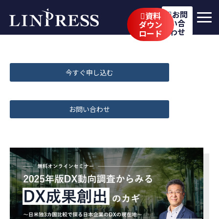
お問
資料
い合
ダウン
わせ
ロード
リンプレスの強み
サービス
今すぐ申し込む
公開講座
お問い合わせ
イベント・セミナー
事例
ブログ
企業情報
採用情報