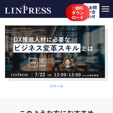
お問
資料
い合
ダウン
わせ
ロード
リンプレスの強み
サービス
公開講座
イベント・セミナー
事例
ブログ
ツイート
企業情報
採用情報
このような方におすすめ