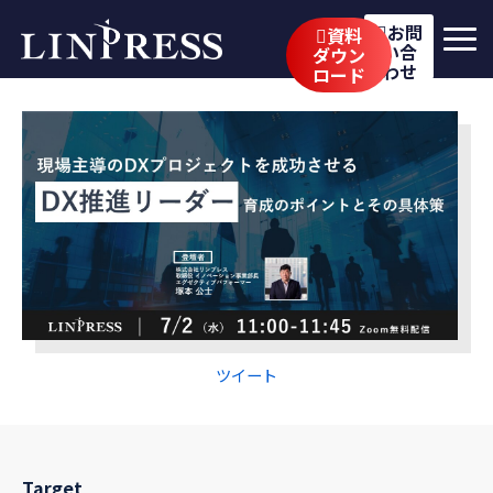
お問
資料
い合
ダウン
わせ
ロード
リンプレスの強み
サービス
公開講座
イベント・セミナー
事例
ブログ
ツイート
企業情報
採用情報
Target