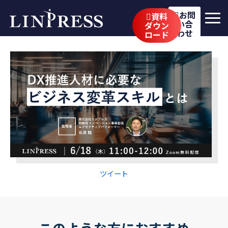
お問
資料
い合
ダウン
わせ
ロード
リンプレスの強み
サービス
公開講座
イベント・セミナー
事例
ブログ
ツイート
企業情報
採用情報
このような方におすすめ