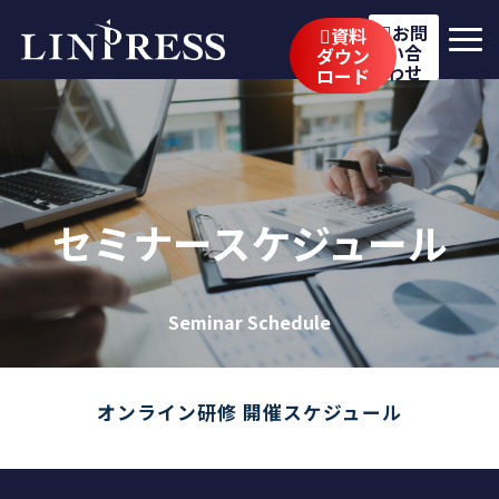
お問
資料
い合
ダウン
わせ
ロード
リンプレスの強み
サービス
公開講座
セミナースケジュール
イベント・セミナー
事例
Seminar Schedule
ブログ
企業情報
オンライン研修 開催スケジュール
採用情報